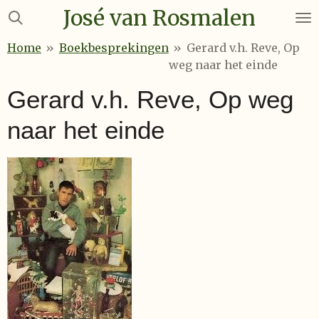
José van Rosmalen
Ga
direct
Home
»
Boekbesprekingen
»
Gerard v.h. Reve, Op
naar
weg naar het einde
de
hoofdinhoud
Gerard v.h. Reve, Op weg
naar het einde