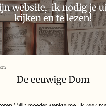
n website, ik nodig je ui
kijken en te lezen!
Dom
De eeuwige Dom
mtoren.’ Mijn moeder wenkte me. Ik keek me