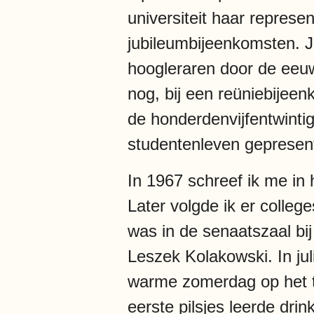
universiteit haar represe
jubileumbijeenkomsten. J
hoogleraren door de eeu
nog, bij een reüniebijee
de honderdenvijfentwinti
studentenleven gepresen
In 1967 schreef ik me in
Later volgde ik er colleg
was in de senaatszaal bi
Leszek Kolakowski. In ju
warme zomerdag op het te
eerste pilsjes leerde dr