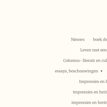
Ga
direct
naar
de
hoofdinhoud
Nieuws
boek d
Leven met een
Columns- literair en cu
essays, beschouwingen
Impressies en 
impressies en heri
impressies en heri