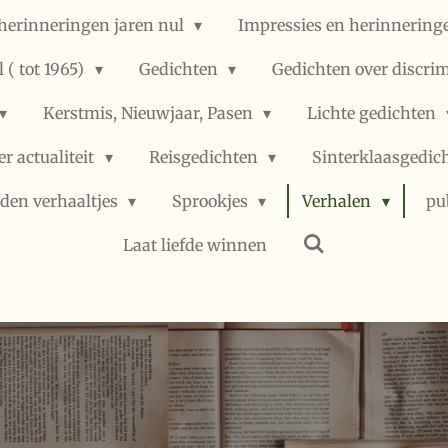
herinneringen jaren nul
Impressies en herinneringe
 ( tot 1965)
Gedichten
Gedichten over discri
Kerstmis, Nieuwjaar, Pasen
Lichte gedichten
er actualiteit
Reisgedichten
Sinterklaasgedic
den verhaaltjes
Sprookjes
Verhalen
pu
Laat liefde winnen