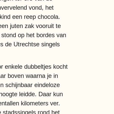
omvervelend vond, het
 kind een reep chocola.
en juten zak vooruit te
ze stond op het bordes van
gs de Utrechtse singels
r enkele dubbeltjes kocht
aar boven waarna je in
n schijnbaar eindeloze
hoogte leidde. Daar kun
ntallen kilometers ver.
e stadssingels rond het