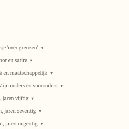
kje 'over grenzen'
or en satire
ek en maatschappelijk
Mijn ouders en voorouders
 jaren vijftig
n, jaren zeventig
n, jaren negentig