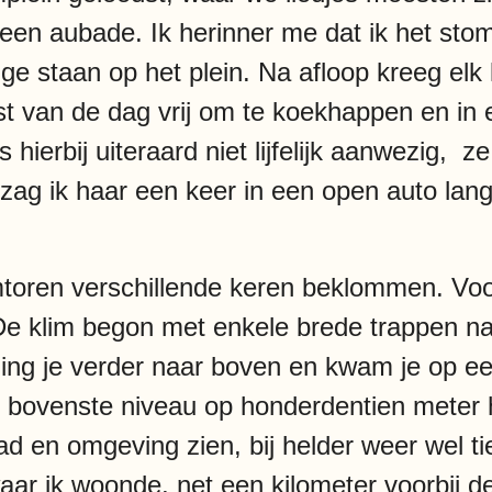
e een aubade. Ik herinner me dat ik het st
ange staan op het plein. Na afloop kreeg elk
 van de dag vrij om te koekhappen en in e
 hierbij uiteraard niet lijfelijk aanwezig, 
 zag ik haar een keer in een open auto lan
toren verschillende keren beklommen. Voo
 De klim begon met enkele brede trappen n
ng je verder naar boven en kwam je op ee
et bovenste niveau op honderdentien meter 
d en omgeving zien, bij helder weer wel tie
aar ik woonde, net een kilometer voorbij d