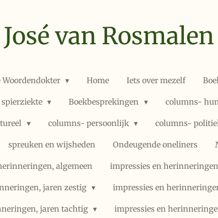
José van Rosmalen
e Woordendokter
Home
Iets over mezelf
Boe
 spierziekte
Boekbesprekingen
columns- hum
ltureel
columns- persoonlijk
columns- politi
spreuken en wijsheden
Ondeugende oneliners
herinneringen, algemeen
impressies en herinneringen,
nneringen, jaren zestig
impressies en herinneringe
nneringen, jaren tachtig
impressies en herinneringe