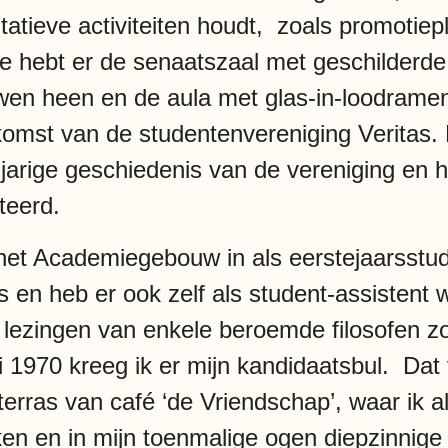
ntatieve activiteiten houdt, zoals promotie
e hebt er de senaatszaal met geschilderde
wen heen en de aula met glas-in-loodramen
nkomst van de studentenvereniging Veritas
gjarige geschiedenis van de vereniging en 
teerd.
 het Academiegebouw in als eerstejaarsstude
es en heb er ook zelf als student-assistent
j lezingen van enkele beroemde filosofen z
li 1970 kreeg ik er mijn kandidaatsbul. Da
rras van café ‘de Vriendschap’, waar ik al
inken en in mijn toenmalige ogen diepzinnig