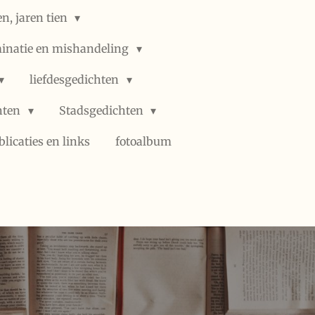
n, jaren tien
minatie en mishandeling
liefdesgedichten
hten
Stadsgedichten
blicaties en links
fotoalbum