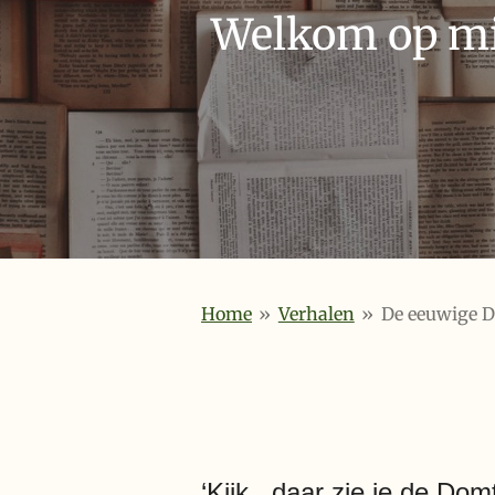
Welkom op mij
Home
»
Verhalen
»
De eeuwige 
‘Kijk, daar zie je de Do