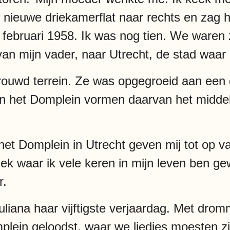
nieuwe driekamerflat naar rechts en zag h
 februari 1958. Ik was nog tien. We waren 
an mijn vader, naar Utrecht, de stad waar
rouwd terrein. Ze was opgegroeid aan een 
 het Domplein vormen daarvan het middelp
et Domplein in Utrecht geven mij tot op v
lek waar ik vele keren in mijn leven ben ge
r.
Juliana haar vijftigste verjaardag. Met dro
lein geloodst, waar we liedjes moesten zi