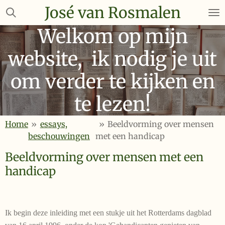
José van Rosmalen
Ga
direct
Welkom op mijn
naar
de
website, ik nodig je uit
hoofdinhoud
om verder te kijken en
te lezen!
Home
»
essays,
»
Beeldvorming over mensen
beschouwingen
met een handicap
Beeldvorming over mensen met een
handicap
Ik begin deze inleiding met een stukje uit het Rotterdams dag­blad