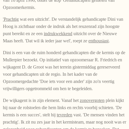
van 16 april 1996, onder de kop 'Gehandicapten genieten van
Opzoomerkermis.
'Prachtig
wat een uitzicht'. De verstandelijk gehandicapte Dini van
Hoog is zichtbaar onder de indruk als het reuzenrad zijn hoogste
punt bereikt en ze een
indrukwekkend
uitzicht over de Nieuwe
Maas heeft. 'Dat wil ik ieder jaar wel', roept ze
enthousiast
.
Dini is een van de ruim honderd gehandicapten die de kermis op de
Mullerpier bezoekt. Op initiatief van opzoomeraar R. Frie­drich en
wijkagent D. de Groot was het terrein gistermiddag gereserveerd
voor gehandicapten uit de regio. In het kader van de
Opzoomergedachte 'Doe iets voor een ander' zijn zo'n veer­tig
vrijwilligers opgetrommeld om hen te begeleiden.
De wijkagent is in zijn element. Vanaf het
zonovergoten
plein kijkt
hij naar de rolstoelen die hem links en rechts voorbij schieten. 'De
kermis is een succes', stelt hij
tevreden
vast. 'De mensen vinden het
prachtig'. Ik zit nu zes jaar in het kermisteam, maar nog nooit was er