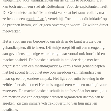
gelegenheid voor gehandicap­ten om de kermis te bezoeken. Dat
kan toch niet in een stad als Rotterdam?' Voor de exploitanten heeft
De Groot
niets dan lof
. 'Men denkt vaak dat het rauw volk is, maar
ze hebben een
gouden hart
,', vertelt hij. Toen ik met dit initiatief op
de proppen kwam, viel er geen onvertogen woord. Ze wilden direct
meewerken.'
Het is voor mij een beroepstic om als ik in de krant iets zie over
gehandicapten, dit te lezen. Dit stukje roept bij mij een mengeling
aan gevoelens op, enige waardering maar vooral ook boos­heid en
machte­loos­heid. De boosheid schuilt in het idee dat je met het
organiseren van een maandagmiddag- kermis voor gehandicapten
niet het accent legt op het gewoon meedoen van gehandicapten
maar op een bijzondere aanpak. Het ligt voor mijn beleving in de
zelfde sfeer als het met Kerstmis organi­se­ren van een maaltijd voor
zwervers. De machteloosheid sch­uilt in het besef dat het moeilijk is
om mensen die een dergelijke activiteit organiseren daarop aan te
spreken. Zij zijn immers volstrekt overtuigd van hun inzet en
idealisme.