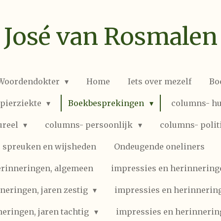
José van Rosmalen
 Woordendokter
Home
Iets over mezelf
Bo
spierziekte
Boekbesprekingen
columns- hu
ureel
columns- persoonlijk
columns- polit
spreuken en wijsheden
Ondeugende oneliners
erinneringen, algemeen
impressies en herinneringen
neringen, jaren zestig
impressies en herinnering
eringen, jaren tachtig
impressies en herinnerin