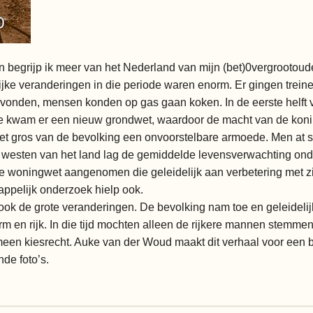
n begrijp ik meer van het Nederland van mijn (bet)0vergrootoud
e veranderingen in die periode waren enorm. Er gingen treine
tgevonden, mensen konden op gas gaan koken. In de eerste helf
e kwam er een nieuw grondwet, waardoor de macht van de koni
het gros van de bevolking een onvoorstelbare armoede. Men at s
t westen van het land lag de gemiddelde levensverwachting onde
de woningwet aangenomen die geleidelijk aan verbetering met zi
ppelijk onderzoek hielp ook.
 ook de grote veranderingen. De bevolking nam toe en geleideli
rm en rijk. In die tijd mochten alleen de rijkere mannen stemmen
n kiesrecht. Auke van der Woud maakt dit verhaal voor een br
de foto’s.