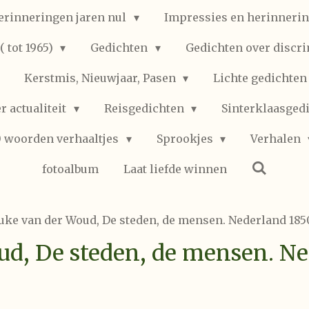
erinneringen jaren nul
Impressies en herinnerin
 tot 1965)
Gedichten
Gedichten over discr
Kerstmis, Nieuwjaar, Pasen
Lichte gedichte
r actualiteit
Reisgedichten
Sinterklaasged
0 woorden verhaaltjes
Sprookjes
Verhalen
fotoalbum
Laat liefde winnen
uke van der Woud, De steden, de mensen. Nederland 185
d, De steden, de mensen. Ne