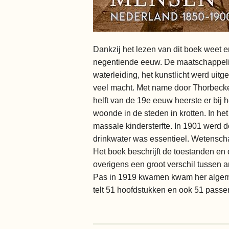
Dankzij het lezen van dit boek weet e
negentiende eeuw. De maatschappelijk
waterleiding, het kunstlicht werd ui
veel macht. Met name door Thorbeck
helft van de 19e eeuw heerste er bij 
woonde in de steden in krotten. In he
massale kindersterfte. In 1901 werd 
drinkwater was essentieel. Wetenscha
Het boek beschrijft de toestanden en
overigens een groot verschil tussen a
Pas in 1919 kwamen kwam her algemee
telt 51 hoofdstukken en ook 51 passen