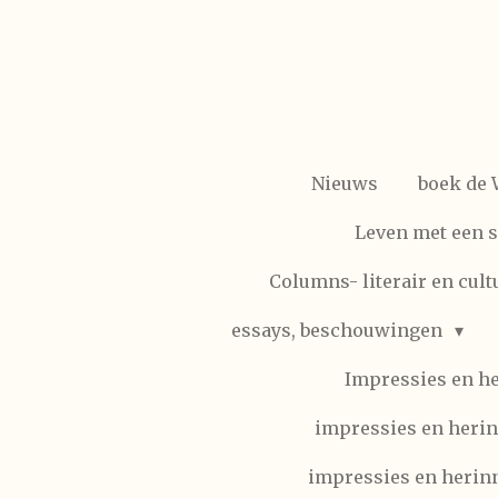
Ga
direct
naar
de
hoofdinhoud
Nieuws
boek de
Leven met een 
Columns- literair en cult
essays, beschouwingen
Impressies en h
impressies en herin
impressies en herinn