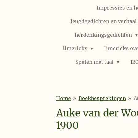
Impressies en h
Jeugdgedichten en verhaal (
herdenkingsgedichten
limericks
limericks ove
Spelen met taal
12
Home
»
Boekbesprekingen
»
A
Auke van der Wou
1900