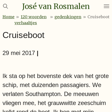
José van Rosmalen
Ga
direct
Home
»
120 woorden
»
gedenkingen
»
Cruiseboot
naar
verhaaltjes
de
hoofdinhoud
Cruiseboot
29 mei 2017
|
Ik sta op het bovenste dek van het grote
schip, met duizenden passagiers. We
verlaten Southampton. De meeuwen
vliegen mee, het grauwwitte zeeschuim
kolkt rond de boot. Ik ben met mijn