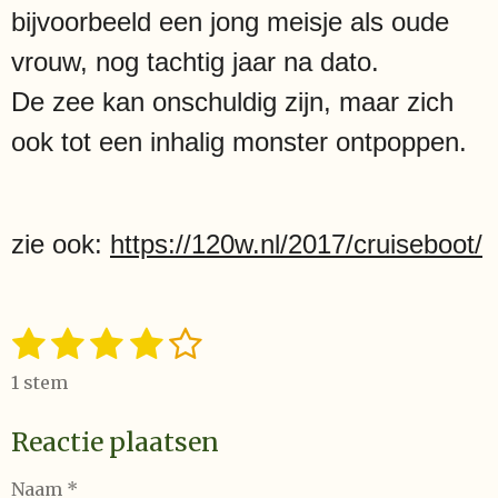
bijvoorbeeld een jong meisje als oude
vrouw, nog tachtig jaar na dato.
De zee kan onschuldig zijn, maar zich
ook tot een inhalig monster ontpoppen.
zie ook:
https://120w.nl/2017/cruiseboot/
1
2
3
4
5
S
R
t
a
s
s
s
s
s
e
1 stem
t
t
t
t
t
t
m
i
m
Reactie plaatsen
e
e
e
e
e
n
e
n
g
r
r
r
r
r
Naam *