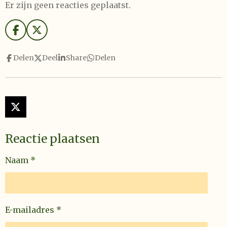
Er zijn geen reacties geplaatst.
F
X
a
c
Delen
Deel
Share
Delen
e
b
o
o
k
X
Reactie plaatsen
Naam *
E-mailadres *