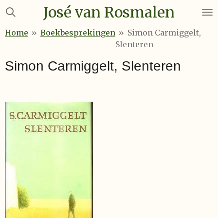
José van Rosmalen
Ga
direct
Home
»
Boekbesprekingen
»
Simon Carmiggelt,
naar
Slenteren
de
hoofdinhoud
Simon Carmiggelt, Slenteren