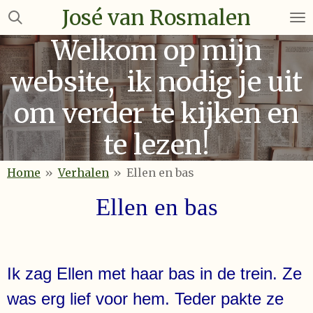
José van Rosmalen
Ga
direct
Welkom op mijn
naar
de
website, ik nodig je uit
hoofdinhoud
om verder te kijken en
te lezen!
Home
»
Verhalen
»
Ellen en bas
Ellen en bas
Ik zag Ellen met haar bas in de trein. Ze
was erg lief voor hem. Teder pakte ze