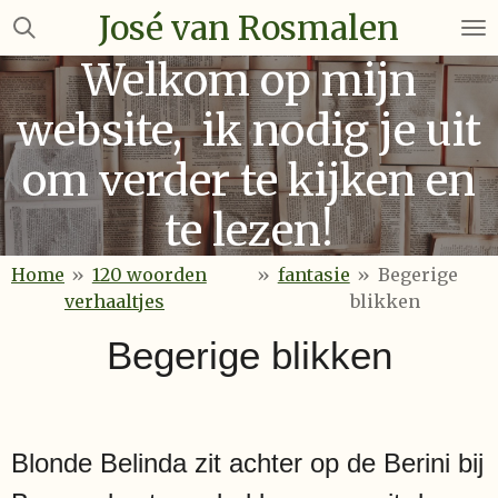
José van Rosmalen
Ga
direct
Welkom op mijn
naar
de
website, ik nodig je uit
hoofdinhoud
om verder te kijken en
te lezen!
Home
»
120 woorden
»
fantasie
»
Begerige
verhaaltjes
blikken
Begerige blikken
Blonde Belinda zit achter op de Berini bij