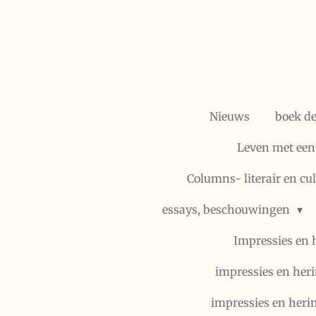
Ga
direct
naar
de
hoofdinhoud
Nieuws
boek d
Leven met een
Columns- literair en cu
essays, beschouwingen
Impressies en 
impressies en heri
impressies en heri