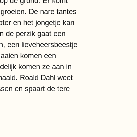
 op de grond. Er komt
 groeien. De nare tantes
oter en het jongetje kan
In de perzik gaat een
in, een lieveheersbeestje
 haaien komen een
ndelijk komen ze aan in
haald. Roald Dahl weet
ssen en spaart de tere