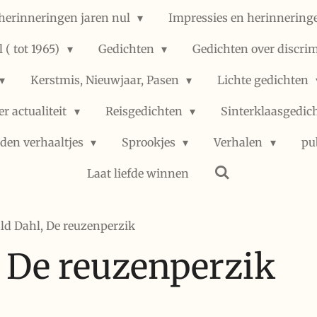
herinneringen jaren nul
Impressies en herinneringe
 ( tot 1965)
Gedichten
Gedichten over discri
Kerstmis, Nieuwjaar, Pasen
Lichte gedichten
er actualiteit
Reisgedichten
Sinterklaasgedic
den verhaaltjes
Sprookjes
Verhalen
pu
Laat liefde winnen
ld Dahl, De reuzenperzik
, De reuzenperzik