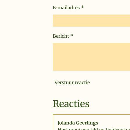
E-mailadres *
Bericht *
Verstuur reactie
Reacties
Jolanda Geerlings
Heel mooi verstild en liefdevol g