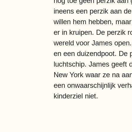
nog toe geen perzik aan g
ineens een perzik aan de
willen hem hebben, maar d
er in kruipen. De perzik 
wereld voor James open. I
en een duizendpoot. De p
luchtschip. James geeft d
New York waar ze na aan
een onwaarschijnlijk verh
kinderziel niet.