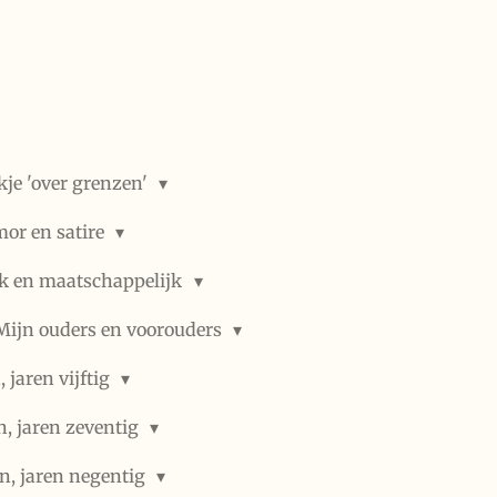
kje 'over grenzen'
or en satire
ek en maatschappelijk
Mijn ouders en voorouders
 jaren vijftig
n, jaren zeventig
n, jaren negentig