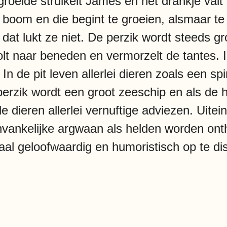
roeide struikelt James en het drankje valt
 boom en die begint te groeien, alsmaar te
at lukt ze niet. De perzik wordt steeds gr
rolt naar beneden en vermorzelt de tantes. 
n de pit leven allerlei dieren zoals een sp
erzik wordt een groot zeeschip en als de
e dieren allerlei vernuftige adviezen. Uitei
vankelijke argwaan als helden worden ont
aal geloofwaardig en humoristisch op te di