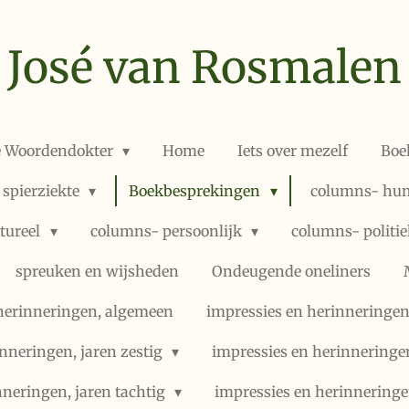
José van Rosmalen
e Woordendokter
Home
Iets over mezelf
Boe
 spierziekte
Boekbesprekingen
columns- hum
ltureel
columns- persoonlijk
columns- politi
spreuken en wijsheden
Ondeugende oneliners
herinneringen, algemeen
impressies en herinneringen,
nneringen, jaren zestig
impressies en herinneringe
nneringen, jaren tachtig
impressies en herinneringe