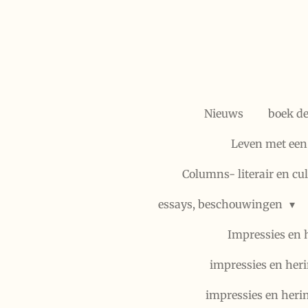
Ga
direct
naar
de
hoofdinhoud
Nieuws
boek d
Leven met een
Columns- literair en cu
essays, beschouwingen
Impressies en 
impressies en heri
impressies en heri