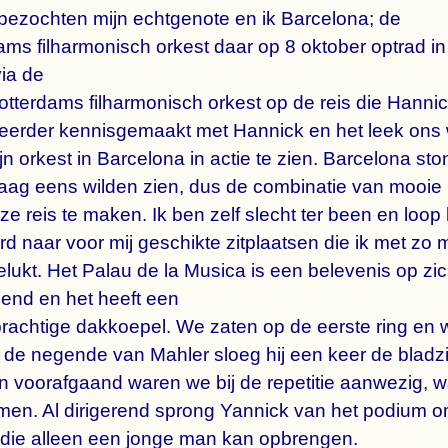
 bezochten mijn echtgenote en ik Barcelona; de
ams filharmonisch orkest daar op 8 oktober optrad i
ia de
tterdams filharmonisch orkest op de reis die Hanni
eerder kennisgemaakt met Hannick en het leek ons
n orkest in Barcelona in actie te zien. Barcelona sto
graag eens wilden zien, dus de combinatie van mooie
e reis te maken. Ik ben zelf slecht ter been en loo
d naar voor mij geschikte zitplaatsen die ik met zo 
elukt. Het Palau de la Musica is een belevenis op zi
end en het heeft een
prachtige dakkoepel. We zaten op de eerste ring en 
n de negende van Mahler sloeg hij een keer de bladzi
an voorafgaand waren we bij de repetitie aanwezig, 
. Al dirigerend sprong Yannick van het podium om h
 die alleen een jonge man kan opbrengen.