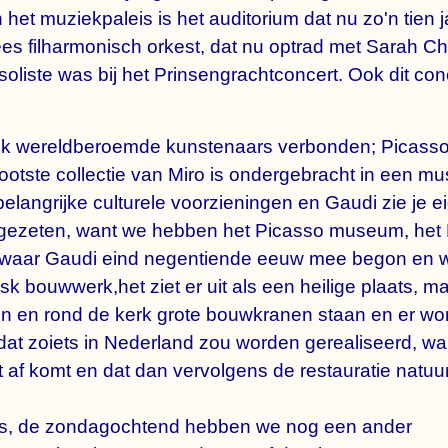
t muziekpaleis is het auditorium dat nu zo'n tien j
ees filharmonisch orkest, dat nu optrad met Sarah 
 soliste was bij het Prinsengrachtconcert. Ook dit c
ok wereldberoemde kunstenaars verbonden; Picass
 grootste collectie van Miro is ondergebracht in een 
elangrijke culturele voorzieningen en Gaudi zie je e
il gezeten, want we hebben het Picasso museum, h
rk waar Gaudi eind negentiende eeuw mee begon en 
sk bouwwerk,het ziet er uit als een heilige plaats, m
in en rond de kerk grote bouwkranen staan en er wo
 dat zoiets in Nederland zou worden gerealiseerd, wa
 af komt en dat dan vervolgens de restauratie natuu
eis, de zondagochtend hebben we nog een ander