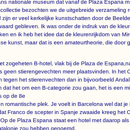
ns nationale museum dat vanaf de Plaza Espana me
collectie bezochten we de uitgebreide verzameling r
zijn er veel kerkelijke kunstschatten door de Beeld
waard gebleven. Ik was onder de indruk van de kleur
n en ik heb het idee dat de kleurenrijkdom van Mir
e kunst, maar dat is een amateurtheorie, die door g
t zogeheten B-hotel, vlak bij de Plaza de Espana,n
 geen stierengevechten meer plaatsvinden. In het 
aan tegen het stierenvechten dan in bijvoorbeeld And
 dat het om een B-categorie zou gaan, het is een mid
s op de 8e
n romantische plek. Je voelt in Barcelona wel dat je
jd dat Franco de scepter in Spanje zwaaide kreeg het 
 Op de Plaza Espana staat een hotel met daarop als 
 Catalonie zou hebben genoemd.