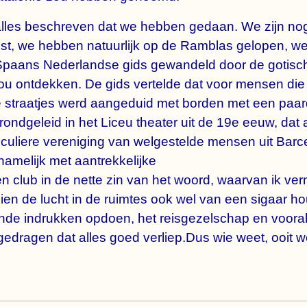
alles beschreven dat we hebben gedaan. We zijn no
st, we hebben natuurlijk op de Ramblas gelopen, we
aans Nederlandse gids gewandeld door de gotische 
ou ontdekken. De gids vertelde dat voor mensen die
e straatjes werd aangeduid met borden met een paard
ondgeleid in het Liceu theater uit de 19e eeuw, dat 
ticuliere vereniging van welgestelde mensen uit Barc
namelijk met aantrekkelijke
n club in de nette zin van het woord, waarvan ik ve
zien de lucht in de ruimtes ook wel van een sigaar h
iende indrukken opdoen, het reisgezelschap en voora
gedragen dat alles goed verliep.Dus wie weet, ooit 