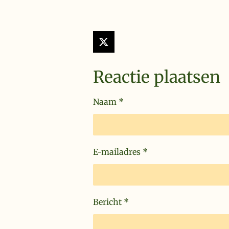
X
Reactie plaatsen
Naam *
E-mailadres *
Bericht *