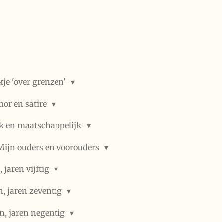
kje 'over grenzen'
or en satire
ek en maatschappelijk
Mijn ouders en voorouders
 jaren vijftig
n, jaren zeventig
n, jaren negentig