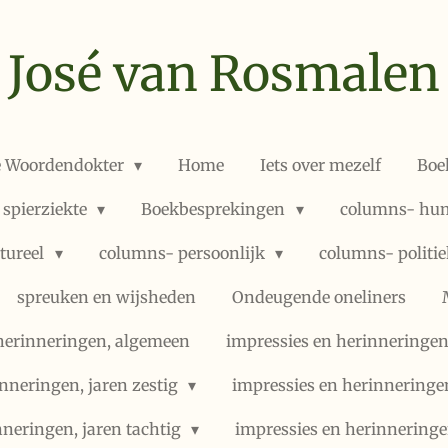
José van Rosmalen
e Woordendokter
Home
Iets over mezelf
Boe
 spierziekte
Boekbesprekingen
columns- hum
ltureel
columns- persoonlijk
columns- politi
spreuken en wijsheden
Ondeugende oneliners
herinneringen, algemeen
impressies en herinneringen,
nneringen, jaren zestig
impressies en herinneringe
nneringen, jaren tachtig
impressies en herinneringe