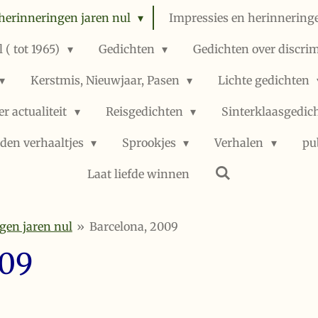
herinneringen jaren nul
Impressies en herinneringe
 ( tot 1965)
Gedichten
Gedichten over discri
Kerstmis, Nieuwjaar, Pasen
Lichte gedichten
er actualiteit
Reisgedichten
Sinterklaasgedic
den verhaaltjes
Sprookjes
Verhalen
pu
Laat liefde winnen
gen jaren nul
»
Barcelona, 2009
009