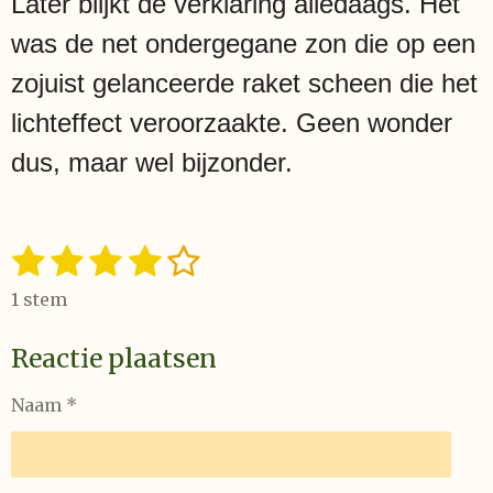
Later blijkt de verklaring alledaags. Het
was de net ondergegane zon die op een
zojuist gelanceerde raket scheen die het
lichteffect veroorzaakte. Geen wonder
dus, maar wel bijzonder.
1
2
3
4
5
S
R
t
a
s
s
s
s
s
e
1 stem
t
t
t
t
t
t
m
i
m
Reactie plaatsen
e
e
e
e
e
n
e
n
g
r
r
r
r
r
Naam *
:
r
r
r
r
4
e
e
e
e
s