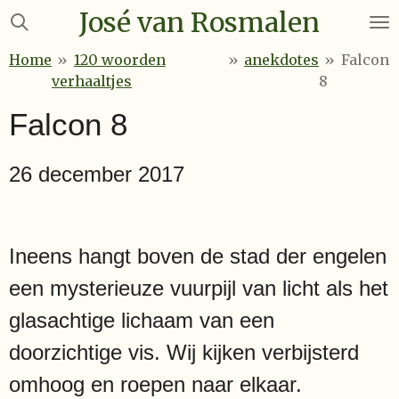
José van Rosmalen
Ga
direct
Home
»
120 woorden
»
anekdotes
»
Falcon
naar
verhaaltjes
8
de
hoofdinhoud
Falcon 8
26 december 2017
Ineens hangt boven de stad der engelen
een mysterieuze vuurpijl van licht als het
glasachtige lichaam van een
doorzichtige vis. Wij kijken verbijsterd
omhoog en roepen naar elkaar.