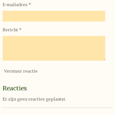
t
n
n
n
n
E-mailadres *
e
r
r
e
Bericht *
n
Verstuur reactie
Reacties
Er zijn geen reacties geplaatst.