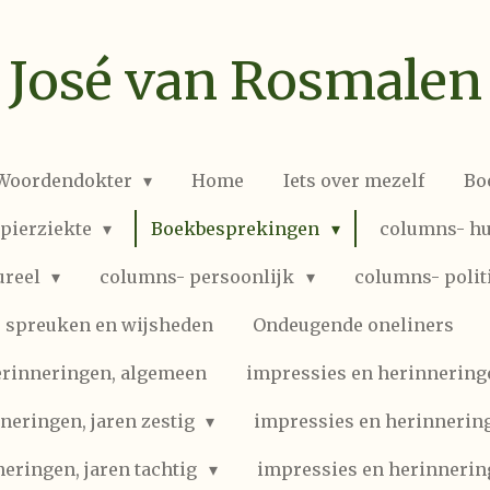
José van Rosmalen
 Woordendokter
Home
Iets over mezelf
Bo
spierziekte
Boekbesprekingen
columns- hu
ureel
columns- persoonlijk
columns- polit
spreuken en wijsheden
Ondeugende oneliners
erinneringen, algemeen
impressies en herinneringen
neringen, jaren zestig
impressies en herinnering
eringen, jaren tachtig
impressies en herinnerin