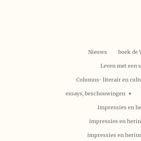
Ga
direct
naar
de
hoofdinhoud
Nieuws
boek de
Leven met een 
Columns- literair en cult
essays, beschouwingen
Impressies en h
impressies en herin
impressies en herinn