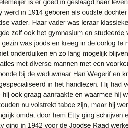
elemeijer is er goed in geslaagd haar leve
Etty werd in 1914 geboren als oudste docht
e vader. Haar vader was leraar klassieke 
gde zelf ook het gymnasium en studeerde
 gezin was joods en kreeg in de oorlog te
iet onderduiken en zo lang mogelijk blijven
laties met diverse mannen met een voorke
woonde bij de weduwnaar Han Wegerif en kr
 gespecialiseerd in het handlezen. Hij had
e hij ook graag aanraakte en waarmee hij w
ouden nu volstrekt taboe zijn, maar hij we
grijk omdat door hem Etty ging schrijven
Etty ging in 1942 voor de Joodse Raad wer