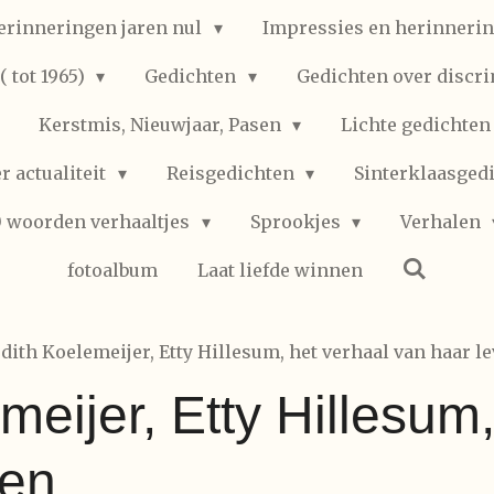
erinneringen jaren nul
Impressies en herinnerin
 tot 1965)
Gedichten
Gedichten over discr
Kerstmis, Nieuwjaar, Pasen
Lichte gedichte
r actualiteit
Reisgedichten
Sinterklaasged
0 woorden verhaaltjes
Sprookjes
Verhalen
fotoalbum
Laat liefde winnen
udith Koelemeijer, Etty Hillesum, het verhaal van haar l
meijer, Etty Hillesum
ven