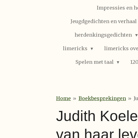
Impressies en h
Jeugdgedichten en verhaal (
herdenkingsgedichten
limericks
limericks ove
Spelen met taal
12
Home
»
Boekbesprekingen
»
J
Judith Koele
van haar le