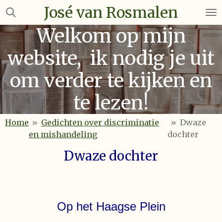
José van Rosmalen
Ga
direct
Welkom op mijn
naar
de
website, ik nodig je uit
hoofdinhoud
om verder te kijken en
te lezen!
Home
»
Gedichten over discriminatie
»
Dwaze
en mishandeling
dochter
Dwaze dochter
Op het Haagse Plein