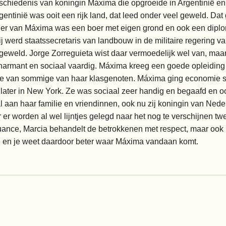
eschiedenis van koningin Máxima die opgroeide in Argentinië en
rgentinië was ooit een rijk land, dat leed onder veel geweld. Da
ader van Máxima was een boer met eigen grond en ook een diplo
ij werd staatssecretaris van landbouw in de militaire regering v
geweld. Jorge Zorreguieta wist daar vermoedelijk wel van, maar h
harmant en sociaal vaardig. Máxima kreeg een goede opleiding
s die van sommige van haar klasgenoten. Máxima ging economie 
 later in New York. Ze was sociaal zeer handig en begaafd en oo
l aan haar familie en vriendinnen, ook nu zij koningin van Neder
er worden al wel lijntjes gelegd naar het nog te verschijnen tw
nce, Marcia behandelt de betrokkenen met respect, maar ook nie
ië en je weet daardoor beter waar Máxima vandaan komt.