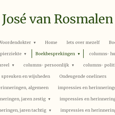
José van Rosmalen
 Woordendokter
Home
Iets over mezelf
Bo
spierziekte
Boekbesprekingen
columns- hu
ureel
columns- persoonlijk
columns- polit
spreuken en wijsheden
Ondeugende oneliners
erinneringen, algemeen
impressies en herinneringen
neringen, jaren zestig
impressies en herinnering
eringen, jaren tachtig
impressies en herinnerin