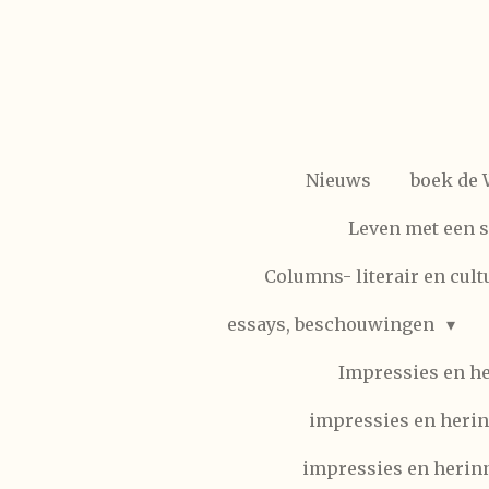
Ga
direct
naar
de
hoofdinhoud
Nieuws
boek de
Leven met een 
Columns- literair en cult
essays, beschouwingen
Impressies en h
impressies en herin
impressies en herinn