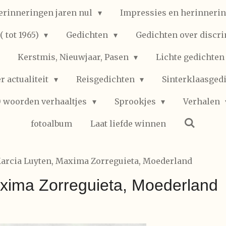
erinneringen jaren nul
Impressies en herinnerin
 tot 1965)
Gedichten
Gedichten over discr
Kerstmis, Nieuwjaar, Pasen
Lichte gedichte
r actualiteit
Reisgedichten
Sinterklaasged
0 woorden verhaaltjes
Sprookjes
Verhalen
fotoalbum
Laat liefde winnen
arcia Luyten, Maxima Zorreguieta, Moederland
xima Zorreguieta, Moederland