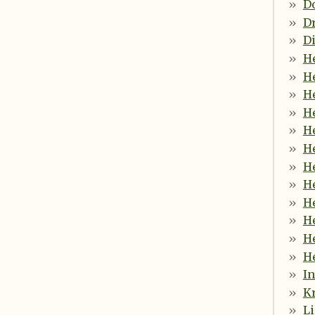
Do
D
Di
H
He
He
He
He
He
He
He
H
He
He
He
In
K
Li