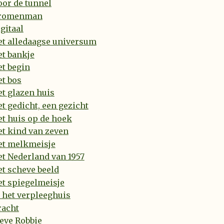
or de tunnel
romenman
gitaal
et alledaagse universum
t bankje
t begin
t bos
t glazen huis
t gedicht, een gezicht
t huis op de hoek
t kind van zeven
et melkmeisje
t Nederland van 1957
t scheve beeld
t spiegelmeisje
 het verpleeghuis
racht
eve Robbie