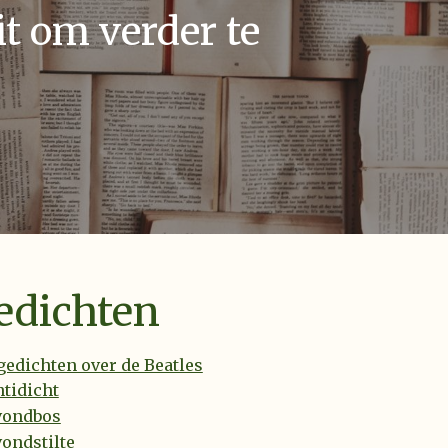
t om verder te
edichten
gedichten over de Beatles
tidicht
vondbos
ondstilte