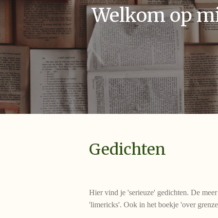
Welkom op mij
Gedichten
Hier vind je 'serieuze' gedichten. De meer
'limericks'. Ook in het boekje 'over grenz