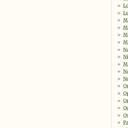
L
L
M
M
Mi
Mi
N
Ni
M
N
N
O
O
Or
O
O
P