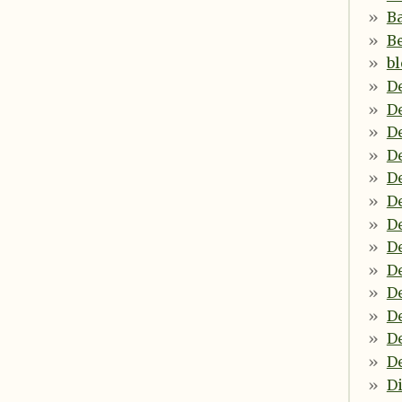
B
B
b
D
De
De
D
De
De
D
D
De
De
D
D
De
Di