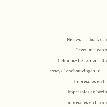
Ga
direct
naar
de
hoofdinhoud
Nieuws
boek de
Leven met een 
Columns- literair en cult
essays, beschouwingen
Impressies en h
impressies en herin
impressies en herinn