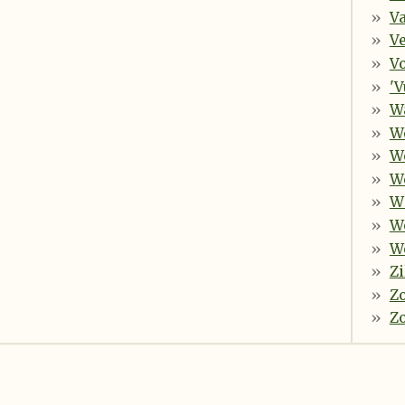
V
V
Vo
'V
W
W
W
W
W
W
Wo
Zi
Z
Z