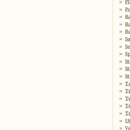
Pl
P
R
R
Ro
S
So
S
S
St
St
Ta
T
T
T
T
Ut
V