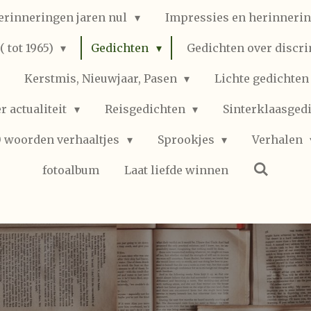
erinneringen jaren nul
Impressies en herinnerin
 tot 1965)
Gedichten
Gedichten over discr
Kerstmis, Nieuwjaar, Pasen
Lichte gedichte
r actualiteit
Reisgedichten
Sinterklaasged
0 woorden verhaaltjes
Sprookjes
Verhalen
fotoalbum
Laat liefde winnen