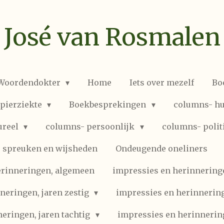
José van Rosmalen
 Woordendokter
Home
Iets over mezelf
Bo
spierziekte
Boekbesprekingen
columns- hu
ureel
columns- persoonlijk
columns- polit
spreuken en wijsheden
Ondeugende oneliners
erinneringen, algemeen
impressies en herinneringen
neringen, jaren zestig
impressies en herinnering
eringen, jaren tachtig
impressies en herinnerin