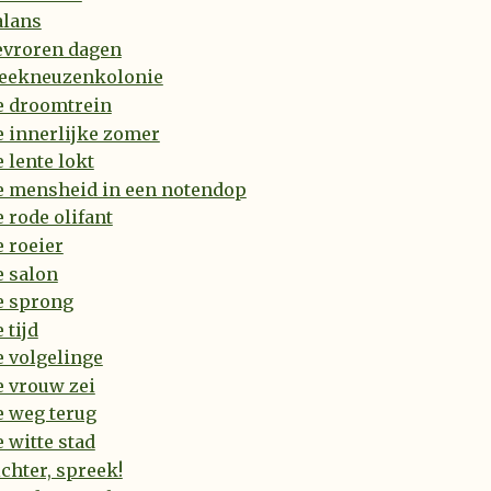
alans
evroren dagen
leekneuzenkolonie
e droomtrein
 innerlijke zomer
 lente lokt
e mensheid in een notendop
 rode olifant
 roeier
e salon
e sprong
 tijd
 volgelinge
e vrouw zei
e weg terug
 witte stad
chter, spreek!