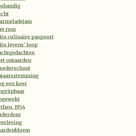
osbandig
ucht
armeladejam
et rum
jn culinaire paspoort
jn levens' loop
achtgedachten
et ontaarden
oederschoot
ajaarsstemming
og een keer
ngrijpbaar
pgewekt
then, 1954
uderdom
verleving
aardenbloem