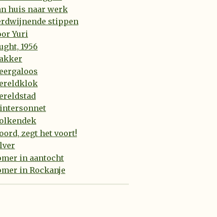
an huis naar werk
erdwijnende stippen
or Yuri
ught, 1956
akker
eergaloos
ereldklok
ereldstad
intersonnet
olkendek
ord, zegt het voort!
lver
omer in aantocht
omer in Rockanje