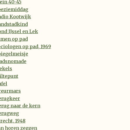
ein 40-45
oeziemiddag
adio Kootwijk
andstadkind
nd IJssel en Lek
amen op pad
ciologen op pad, 1969
piegelmeisje
tadsnomade
ekels
iltepunt
fel
reurmars
erugkeer
erug naar de kern
erugweg
recht, 1948
an horen zeggen