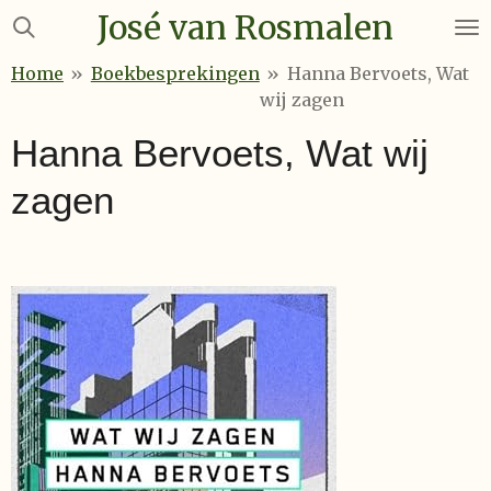
José van Rosmalen
Ga
direct
Home
»
Boekbesprekingen
»
Hanna Bervoets, Wat
naar
wij zagen
de
hoofdinhoud
Hanna Bervoets, Wat wij
zagen