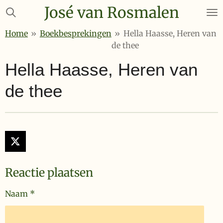
José van Rosmalen
Ga
direct
Home
»
Boekbesprekingen
»
Hella Haasse, Heren van
naar
de thee
de
hoofdinhoud
Hella Haasse, Heren van
de thee
X
Reactie plaatsen
Naam *