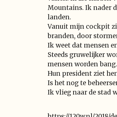
Mountains. Ik nader d
landen.
Vanuit mijn cockpit zie
branden, door storme
Ik weet dat mensen en
Steeds gruwelijker wo
mensen worden bang. 
Hun president ziet hen
Is het nog te beheers
Ik vlieg naar de stad 
https://120w.nl/2018/d