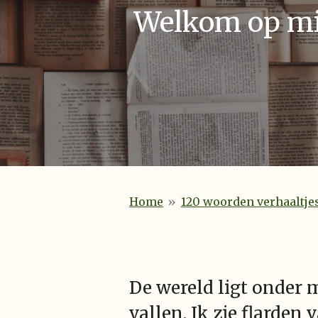
Welkom op mij
Home
»
120 woorden verhaaltje
De wereld ligt onder m
vallen. Ik zie flarden