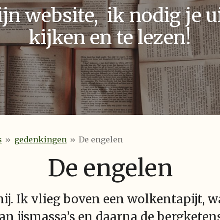
n website, ik nodig je ui
kijken en te lezen!
s
»
gedenkingen
»
De engelen
De engelen
ij. Ik vlieg boven een wolkentapijt, 
 van ijsmassa’s en daarna de bergkete