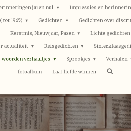
erinneringen jaren nul
Impressies en herinnerin
 tot 1965)
Gedichten
Gedichten over discr
Kerstmis, Nieuwjaar, Pasen
Lichte gedichte
r actualiteit
Reisgedichten
Sinterklaasged
0 woorden verhaaltjes
Sprookjes
Verhalen
fotoalbum
Laat liefde winnen