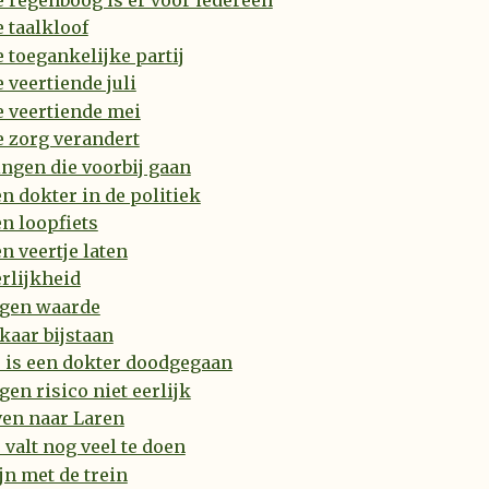
 taalkloof
 toegankelijke partij
 veertiende juli
 veertiende mei
 zorg verandert
ngen die voorbij gaan
n dokter in de politiek
n loopfiets
n veertje laten
rlijkheid
igen waarde
kaar bijstaan
 is een dokter doodgegaan
gen risico niet eerlijk
ven naar Laren
 valt nog veel te doen
jn met de trein