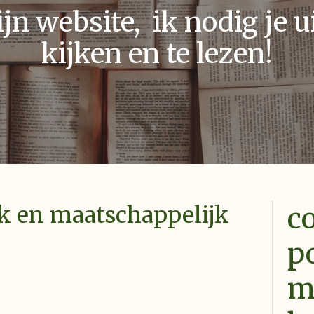
n website, ik nodig je ui
kijken en te lezen!
c
k en maatschappelijk
po
m