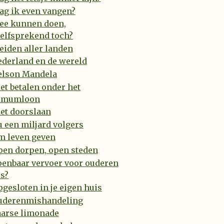
ag ik even vangen?
ee kunnen doen,
elfsprekend toch?
iden aller landen
ederland en de wereld
elson Mandela
et betalen onder het
imumloon
et doorslaan
 een miljard volgers
m leven geven
pen dorpen, open steden
penbaar vervoer voor ouderen
is?
gesloten in je eigen huis
uderenmishandeling
aarse limonade