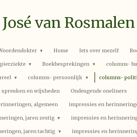
José van Rosmalen
 Woordendokter
Home
Iets over mezelf
Bo
spierziekte
Boekbesprekingen
columns- hu
ureel
columns- persoonlijk
columns- polit
spreuken en wijsheden
Ondeugende oneliners
erinneringen, algemeen
impressies en herinneringen
neringen, jaren zestig
impressies en herinnering
eringen, jaren tachtig
impressies en herinnerin