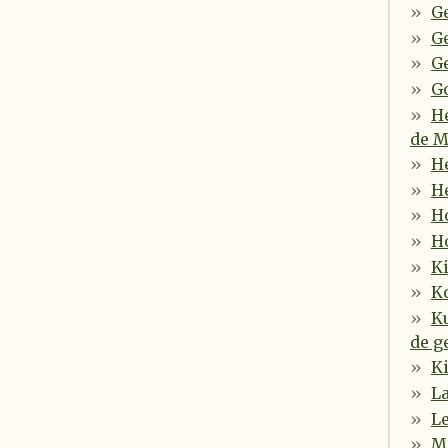
G
G
Ge
G
H
de M
H
He
H
H
Ki
Ko
Ku
de g
Ki
La
L
Ma