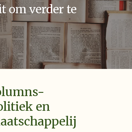
t om verder te
olumns-
litiek en
aatschappelij