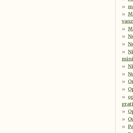
m
M
vanz
Me
N
N
Ni
min
Ni
Nu
O
O
o
grat
Op
O
P