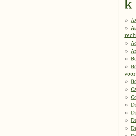
k
Aa
Aa
rech
A
Ar
Be
B
voor
B
Ca
C
De
D
D
D
De