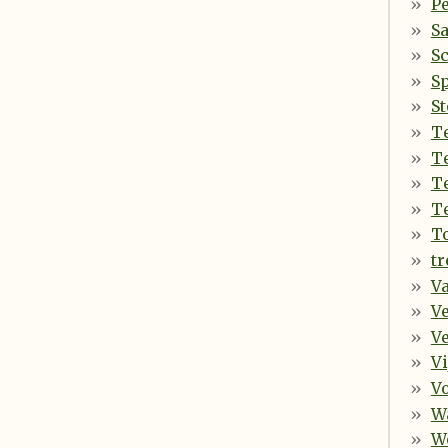
P
S
S
S
St
T
T
Te
T
To
tr
Va
Ve
Ve
Vi
V
Wa
W