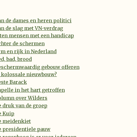
n de dames en heren politici
n de slag met VN-verdrag
ten mensen met een handicap
chter de schermen
m en rijk in Nederland
d, bad, brood
eschermwaardig gebouw offeren
 kolossale nieuwbouw?
este Barack
pelle in het hart getroffen
olumn over Wilders
 druk van de groep
e Kuip
e meidenkiet
e presidentiele pauw
 regenboog is er voor iedereen