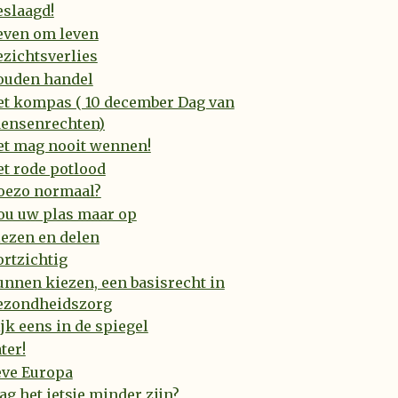
eslaagd!
even om leven
zichtsverlies
ouden handel
et kompas ( 10 december Dag van
ensenrechten)
et mag nooit wennen!
t rode potlood
oezo normaal?
ou uw plas maar op
ezen en delen
rtzichtig
nnen kiezen, een basisrecht in
ezondheidszorg
jk eens in de spiegel
ter!
eve Europa
g het ietsje minder zijn?