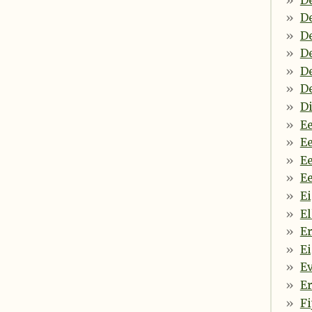
De
De
De
De
De
Di
Ee
Ee
Ee
Ee
E
El
Er
Ei
E
Er
Fi