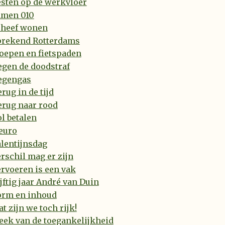
esten op de werkvloer
amen 010
cheef wonen
prekend Rotterdams
oepen en fietspaden
egen de doodstraf
egengas
rug in de tijd
erug naar rood
l betalen
euro
lentijnsdag
rschil mag er zijn
rvoeren is een vak
jftig jaar André van Duin
orm en inhoud
t zijn we toch rijk!
eek van de toegankelijkheid