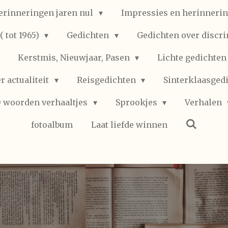
erinneringen jaren nul
Impressies en herinnerin
 tot 1965)
Gedichten
Gedichten over discr
Kerstmis, Nieuwjaar, Pasen
Lichte gedichte
r actualiteit
Reisgedichten
Sinterklaasged
0 woorden verhaaltjes
Sprookjes
Verhalen
fotoalbum
Laat liefde winnen