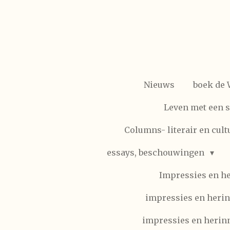
Ga
direct
naar
de
hoofdinhoud
Nieuws
boek de
Leven met een 
Columns- literair en cult
essays, beschouwingen
Impressies en h
impressies en herin
impressies en herinn