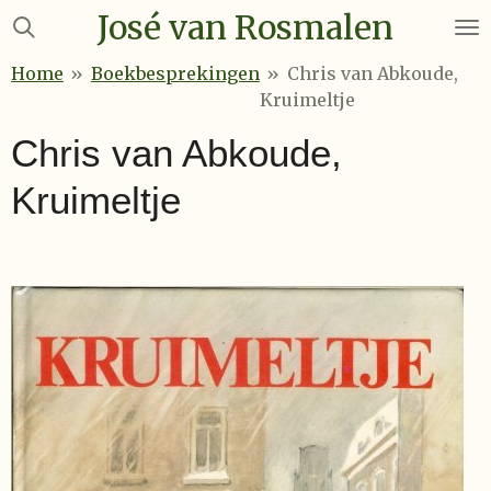
José van Rosmalen
Ga
direct
Home
»
Boekbesprekingen
»
Chris van Abkoude,
naar
Kruimeltje
de
hoofdinhoud
Chris van Abkoude,
Kruimeltje