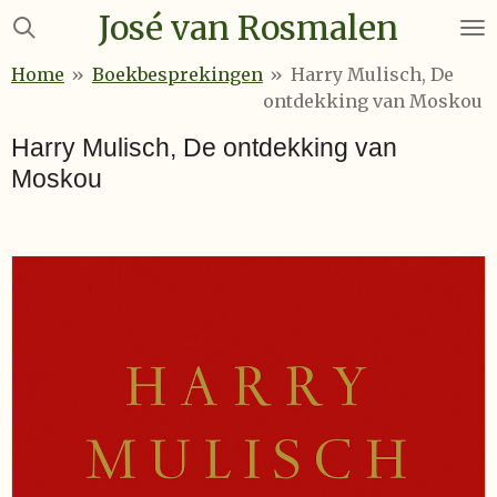
José van Rosmalen
Ga
direct
Home
»
Boekbesprekingen
»
Harry Mulisch, De
naar
ontdekking van Moskou
de
hoofdinhoud
Harry Mulisch, De ontdekking van
Moskou