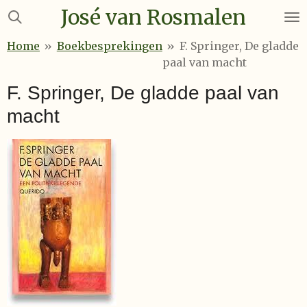
José van Rosmalen
Ga
direct
Home
»
Boekbesprekingen
»
F. Springer, De gladde
naar
paal van macht
de
hoofdinhoud
F. Springer, De gladde paal van
macht