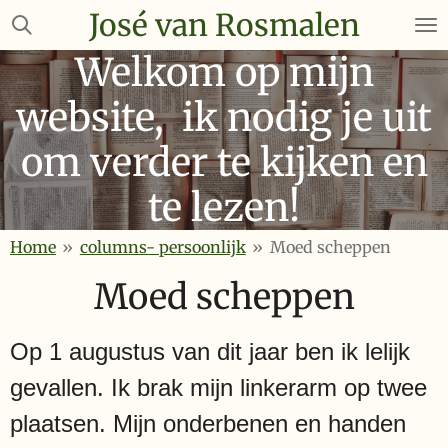
José van Rosmalen
Ga
direct
Welkom op mijn
naar
de
website, ik nodig je uit
hoofdinhoud
om verder te kijken en
te lezen!
Home
»
columns- persoonlijk
»
Moed scheppen
Moed scheppen
Op 1 augustus van dit jaar ben ik lelijk
gevallen. Ik brak mijn linkerarm op twee
plaatsen. Mijn onderbenen en handen