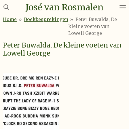
José van Rosmalen
Ga
direct
Home
»
Boekbesprekingen
»
Peter Buwalda, De
naar
kleine voeten van
de
Lowell George
hoofdinhoud
Peter Buwalda, De kleine voeten van
Lowell George