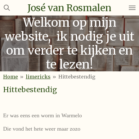
José van Rosmalen
Ga
direct
Welkom op mijn
naar
de
website, ik nodig je uit
hoofdinhoud
om verder te kijken en
te lezen!
Home
»
limericks
»
Hittebestendig
Hittebestendig
Er was eens een worm in Warmelo
Die vond het hete weer maar zozo