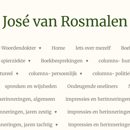
José van Rosmalen
e Woordendokter
Home
Iets over mezelf
Boe
 spierziekte
Boekbesprekingen
columns- hum
ltureel
columns- persoonlijk
columns- politi
spreuken en wijsheden
Ondeugende oneliners
herinneringen, algemeen
impressies en herinneringen,
nneringen, jaren zestig
impressies en herinneringe
nneringen, jaren tachtig
impressies en herinneringe