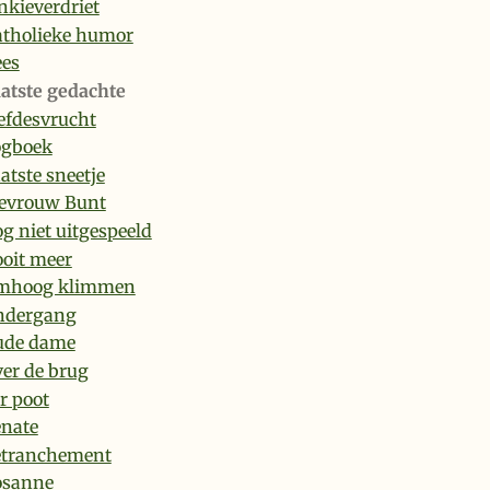
nkieverdriet
tholieke humor
es
atste gedachte
efdesvrucht
ogboek
atste sneetje
evrouw Bunt
g niet uitgespeeld
oit meer
mhoog klimmen
ndergang
ude dame
er de brug
r poot
nate
etranchement
osanne