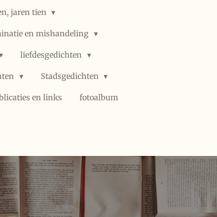
n, jaren tien
minatie en mishandeling
liefdesgedichten
hten
Stadsgedichten
blicaties en links
fotoalbum