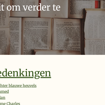
t om verder te
edenkingen
hter blauwe heuvels
hmed
lan
me Charles