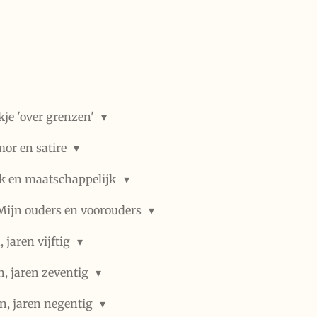
kje 'over grenzen'
or en satire
ek en maatschappelijk
Mijn ouders en voorouders
 jaren vijftig
n, jaren zeventig
n, jaren negentig