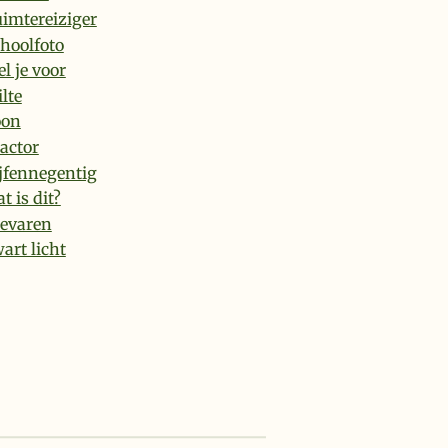
imtereiziger
hoolfoto
el je voor
ilte
oon
actor
jfennegentig
t is dit?
evaren
art licht