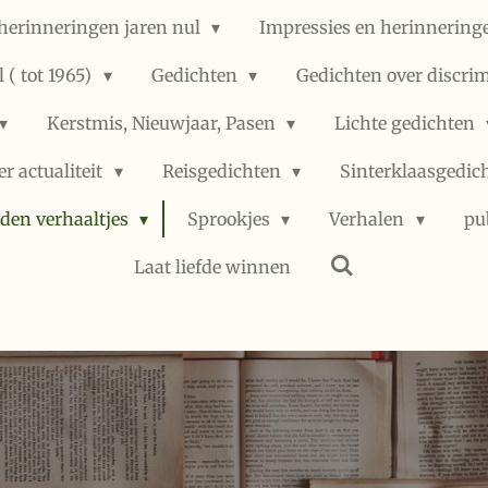
herinneringen jaren nul
Impressies en herinneringe
 ( tot 1965)
Gedichten
Gedichten over discri
Kerstmis, Nieuwjaar, Pasen
Lichte gedichten
er actualiteit
Reisgedichten
Sinterklaasgedic
den verhaaltjes
Sprookjes
Verhalen
pu
Laat liefde winnen