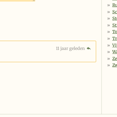
Ru
Sc
St
St
T
Tr
Vi
11 jaar geleden
Wa
Ze
Zw