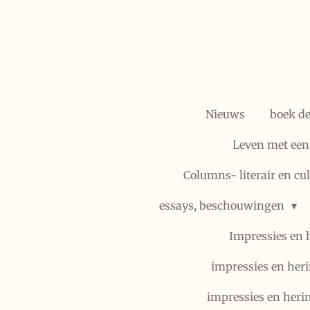
Ga
direct
naar
de
hoofdinhoud
Nieuws
boek d
Leven met een
Columns- literair en cu
essays, beschouwingen
Impressies en 
impressies en heri
impressies en heri