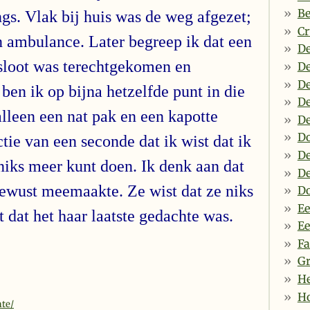
Be
ngs. Vlak bij huis was de weg afgezet;
Cr
n ambulance. Later begreep ik dat een
De
 sloot was terechtgekomen en
De
De
 ben ik op bijna hetzelfde punt in die
De
alleen een nat pak en een kapotte
D
D
ctie van een seconde dat ik wist dat ik
De
e niks meer kunt doen. Ik denk aan dat
De
ewust meemaakte. Ze wist dat ze niks
Do
Ee
 dat het haar laatste gedachte was.
Ee
Fa
Gr
He
Ho
hte/