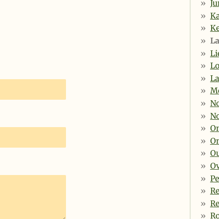
Ju
Ka
Ke
La
Li
L
La
M
No
No
O
O
O
Ov
Pe
Re
R
R