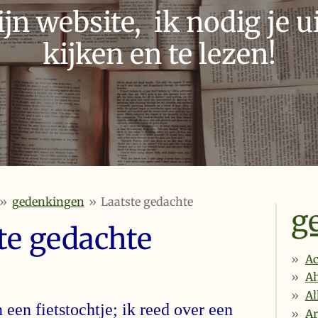
n website, ik nodig je ui
kijken en te lezen!
»
gedenkingen
»
Laatste gedachte
g
te gedachte
Ac
A
Al
een fietstochtje; ik reed over een
Ar