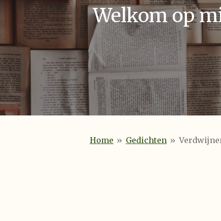
Welkom op mij
Home
»
Gedichten
»
Verdwijne