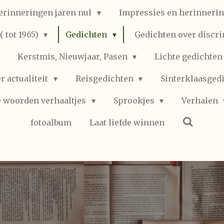
erinneringen jaren nul
Impressies en herinnerin
 tot 1965)
Gedichten
Gedichten over discr
Kerstmis, Nieuwjaar, Pasen
Lichte gedichte
r actualiteit
Reisgedichten
Sinterklaasged
0 woorden verhaaltjes
Sprookjes
Verhalen
fotoalbum
Laat liefde winnen