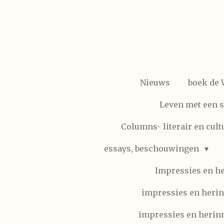
Ga
direct
naar
de
hoofdinhoud
Nieuws
boek de
Leven met een 
Columns- literair en cult
essays, beschouwingen
Impressies en h
impressies en herin
impressies en herinn