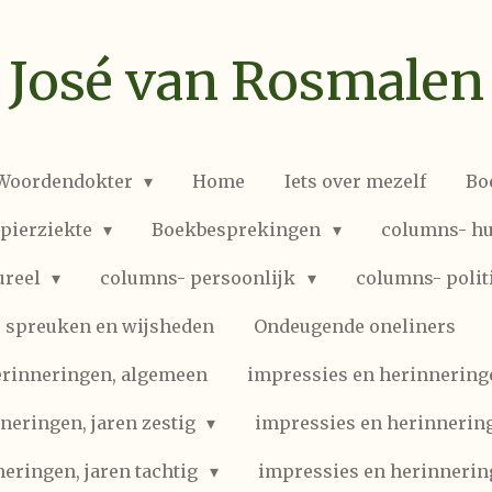
José van Rosmalen
 Woordendokter
Home
Iets over mezelf
Bo
spierziekte
Boekbesprekingen
columns- hu
ureel
columns- persoonlijk
columns- polit
spreuken en wijsheden
Ondeugende oneliners
erinneringen, algemeen
impressies en herinneringen
neringen, jaren zestig
impressies en herinnering
eringen, jaren tachtig
impressies en herinnerin