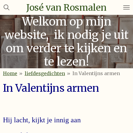
José van Rosmalen
Ga
direct
Welkom op mijn
naar
de
website, ik nodig je uit
hoofdinhoud
om verder te kijken en
te lezen!
Home
»
liefdesgedichten
»
In Valentijns armen
In Valentijns armen
Hij lacht, kijkt je innig aan