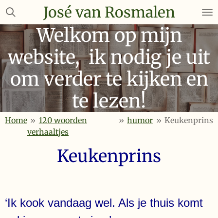
José van Rosmalen
Ga
direct
Welkom op mijn
naar
de
website, ik nodig je uit
hoofdinhoud
om verder te kijken en
te lezen!
Home
»
120 woorden
»
humor
»
Keukenprins
verhaaltjes
Keukenprins
‘Ik kook vandaag wel. Als je thuis komt