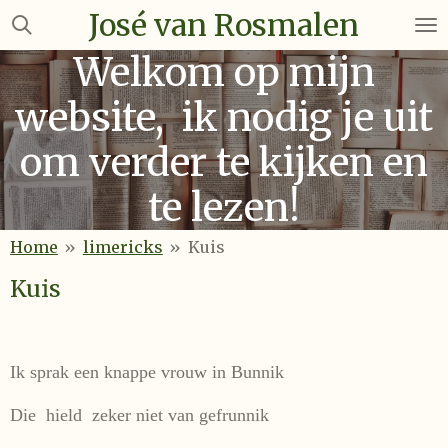
José van Rosmalen
Ga
direct
Welkom op mijn
naar
de
website, ik nodig je uit
hoofdinhoud
om verder te kijken en
te lezen!
Home
»
limericks
»
Kuis
Kuis
Ik sprak een knappe vrouw in Bunnik
Die hield zeker niet van gefrunnik