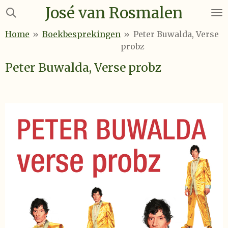
José van Rosmalen
Ga
direct
Home
»
Boekbesprekingen
»
Peter Buwalda, Verse
naar
probz
de
hoofdinhoud
Peter Buwalda, Verse probz