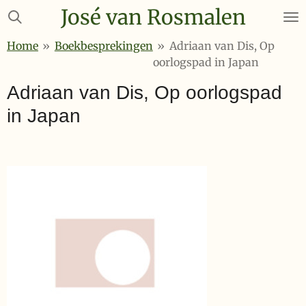
José van Rosmalen
Ga
direct
Home
»
Boekbesprekingen
»
Adriaan van Dis, Op
naar
oorlogspad in Japan
de
hoofdinhoud
Adriaan van Dis, Op oorlogspad
in Japan