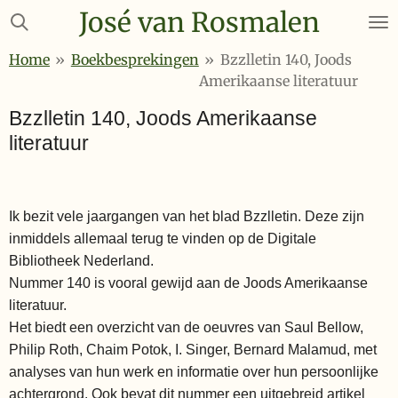
José van Rosmalen
Ga
direct
Home
»
Boekbesprekingen
»
Bzzlletin 140, Joods
naar
Amerikaanse literatuur
de
hoofdinhoud
Bzzlletin 140, Joods Amerikaanse
literatuur
Ik bezit vele jaargangen van het blad Bzzlletin. Deze zijn
inmiddels allemaal terug te vinden op de Digitale
Bibliotheek Nederland.
Nummer 140 is vooral gewijd aan de Joods Amerikaanse
literatuur.
Het biedt een overzicht van de oeuvres van Saul Bellow,
Philip Roth, Chaim Potok, I. Singer, Bernard Malamud, met
analyses van hun werk en informatie over hun persoonlijke
achtergrond. Ook bevat dit nummer een uitgebreid artikel