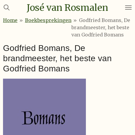
José van Rosmalen
Ga
direct
Home
»
Boekbesprekingen
»
Godfried Bomans, De
naar
brandmeester, het beste
de
van Godfried Bomans
hoofdinhoud
Godfried Bomans, De
brandmeester, het beste van
Godfried Bomans