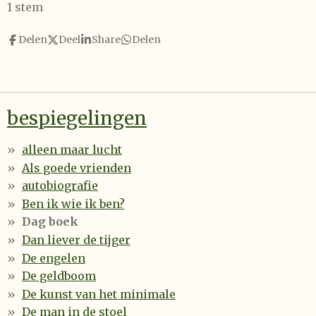
s
s
s
s
s
e
1 stem
t
t
t
t
t
t
m
i
m
Delen
Deel
Share
Delen
e
e
e
e
e
n
e
n
g
r
r
r
r
r
:
r
r
r
r
4
e
e
e
e
bespiegelingen
s
t
n
n
n
n
e
alleen maar lucht
r
Als goede vrienden
r
autobiografie
e
Ben ik wie ik ben?
n
Dag boek
Dan liever de tijger
De engelen
De geldboom
De kunst van het minimale
De man in de stoel