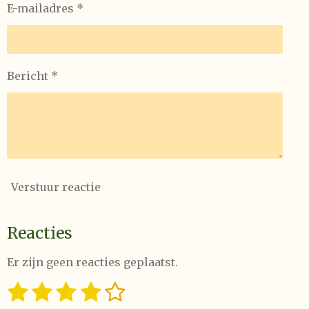
E-mailadres *
Bericht *
Verstuur reactie
Reacties
Er zijn geen reacties geplaatst.
1
2
3
4
5
S
R
t
a