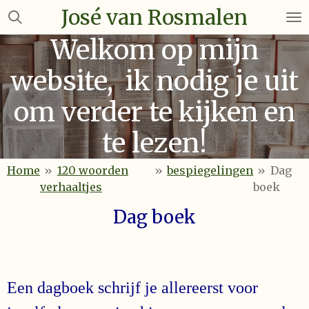
José van Rosmalen
Ga
direct
Welkom op mijn
naar
de
website, ik nodig je uit
hoofdinhoud
om verder te kijken en
te lezen!
Home
»
120 woorden
»
bespiegelingen
»
Dag
verhaaltjes
boek
Dag boek
Een dagboek schrijf je allereerst voor