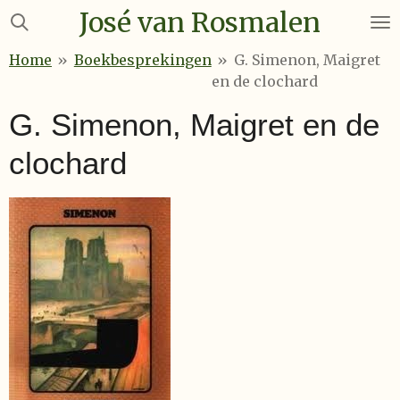
José van Rosmalen
Ga
direct
Home
»
Boekbesprekingen
»
G. Simenon, Maigret
naar
en de clochard
de
hoofdinhoud
G. Simenon, Maigret en de
clochard