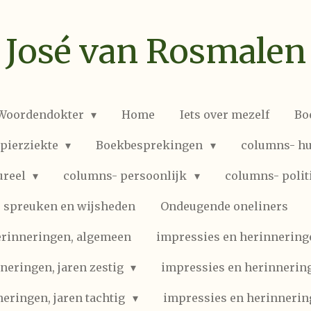
José van Rosmalen
 Woordendokter
Home
Iets over mezelf
Bo
spierziekte
Boekbesprekingen
columns- hu
ureel
columns- persoonlijk
columns- polit
spreuken en wijsheden
Ondeugende oneliners
erinneringen, algemeen
impressies en herinneringen
neringen, jaren zestig
impressies en herinnering
eringen, jaren tachtig
impressies en herinnerin