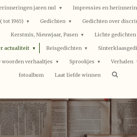
erinneringen jaren nul
Impressies en herinnerin
 tot 1965)
Gedichten
Gedichten over discr
Kerstmis, Nieuwjaar, Pasen
Lichte gedichte
r actualiteit
Reisgedichten
Sinterklaasged
0 woorden verhaaltjes
Sprookjes
Verhalen
fotoalbum
Laat liefde winnen