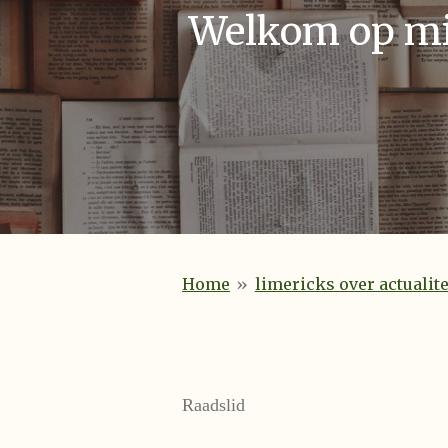
Welkom op mij
Home
»
limericks over actualite
Raadslid