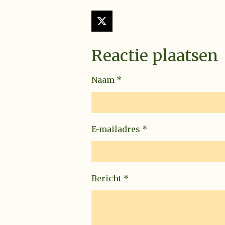
X
Reactie plaatsen
Naam *
E-mailadres *
Bericht *