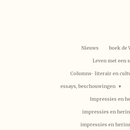
Ga
direct
naar
de
hoofdinhoud
Nieuws
boek de
Leven met een 
Columns- literair en cult
essays, beschouwingen
Impressies en h
impressies en herin
impressies en herinn