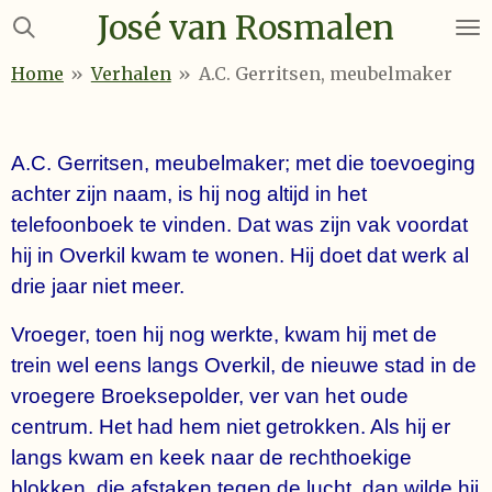
José van Rosmalen
Ga
direct
Home
»
Verhalen
»
A.C. Gerritsen, meubelmaker
naar
de
hoofdinhoud
A.C. Gerritsen, meubelmaker; met die toevoeging
achter zijn naam, is hij nog altijd in het
telefoonboek te vinden. Dat was zijn vak voordat
hij in Overkil kwam te wonen. Hij doet dat werk al
drie jaar niet meer.
Vroeger, toen hij nog werkte, kwam hij met de
trein wel eens langs Overkil, de nieuwe stad in de
vroegere Broeksepolder, ver van het oude
centrum. Het had hem niet getrokken. Als hij er
langs kwam en keek naar de rechthoekige
blokken, die afstaken tegen de lucht, dan wilde hij