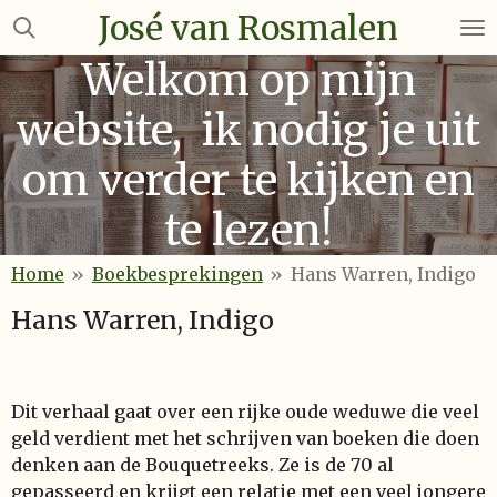
José van Rosmalen
Ga
direct
Welkom op mijn
naar
de
website, ik nodig je uit
hoofdinhoud
om verder te kijken en
te lezen!
Home
»
Boekbesprekingen
»
Hans Warren, Indigo
Hans Warren, Indigo
Dit verhaal gaat over een rijke oude weduwe die veel
geld verdient met het schrijven van boeken die doen
denken aan de Bouquetreeks. Ze is de 70 al
gepasseerd en krijgt een relatie met een veel jongere