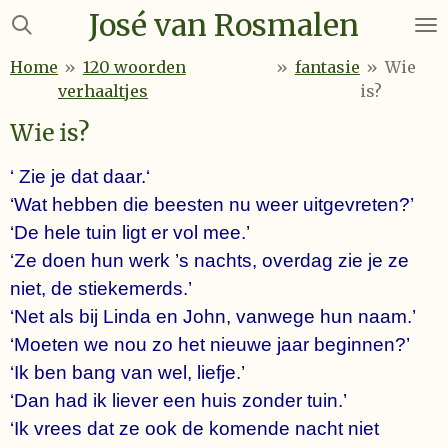
José van Rosmalen
Ga
direct
Home
»
120 woorden
»
fantasie
»
Wie
naar
verhaaltjes
is?
de
hoofdinhoud
Wie is?
‘ Zie je dat daar.‘
‘Wat hebben die beesten nu weer uitgevreten?’
‘De hele tuin ligt er vol mee.’
‘Ze doen hun werk ’s nachts, overdag zie je ze
niet, de stiekemerds.’
‘Net als bij Linda en John, vanwege hun naam.’
‘Moeten we nou zo het nieuwe jaar beginnen?’
‘Ik ben bang van wel, liefje.’
‘Dan had ik liever een huis zonder tuin.’
‘Ik vrees dat ze ook de komende nacht niet