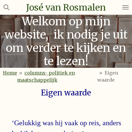
José van Rosmalen
Ga
direct
Welkom op mijn
naar
de
website, ik nodig je uit
hoofdinhoud
om verder te kijken en
te lezen!
Home
»
columns- politiek en
»
Eigen
maatschappelijk
waarde
Eigen waarde
‘Gelukkig was hij vaak op reis, anders