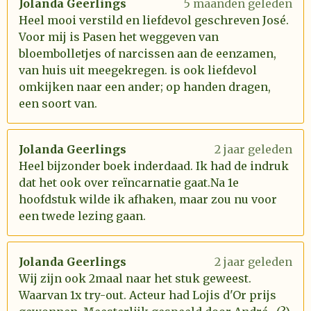
Jolanda Geerlings
5 maanden geleden
Heel mooi verstild en liefdevol geschreven José.
Voor mij is Pasen het weggeven van
bloembolletjes of narcissen aan de eenzamen,
van huis uit meegekregen. is ook liefdevol
omkijken naar een ander; op handen dragen,
een soort van.
Jolanda Geerlings
2 jaar geleden
Heel bijzonder boek inderdaad. Ik had de indruk
dat het ook over reïncarnatie gaat.Na 1e
hoofdstuk wilde ik afhaken, maar zou nu voor
een twede lezing gaan.
Jolanda Geerlings
2 jaar geleden
Wij zijn ook 2maal naar het stuk geweest.
Waarvan 1x try-out. Acteur had Lojis d'Or prijs