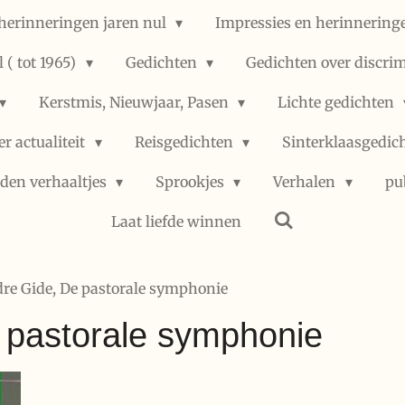
herinneringen jaren nul
Impressies en herinneringe
 ( tot 1965)
Gedichten
Gedichten over discri
Kerstmis, Nieuwjaar, Pasen
Lichte gedichten
er actualiteit
Reisgedichten
Sinterklaasgedic
den verhaaltjes
Sprookjes
Verhalen
pu
Laat liefde winnen
re Gide, De pastorale symphonie
 pastorale symphonie