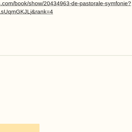
s.com/book/show/20434963-de-pastorale-symfonie?
=LsUqmGKJLj&rank=4