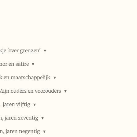
kje 'over grenzen'
or en satire
ek en maatschappelijk
Mijn ouders en voorouders
 jaren vijftig
n, jaren zeventig
n, jaren negentig