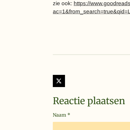
zie ook:
https://www.goodread
ac=1&from_search=true&qid
X
Reactie plaatsen
Naam *