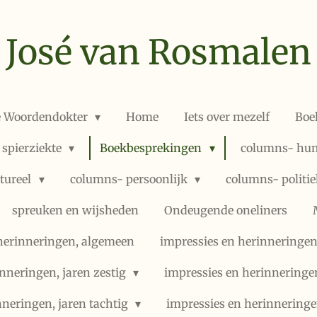
José van Rosmalen
e Woordendokter
Home
Iets over mezelf
Boe
 spierziekte
Boekbesprekingen
columns- hum
ltureel
columns- persoonlijk
columns- politi
spreuken en wijsheden
Ondeugende oneliners
herinneringen, algemeen
impressies en herinneringen,
nneringen, jaren zestig
impressies en herinneringe
nneringen, jaren tachtig
impressies en herinneringe