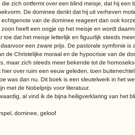
die zich ontfermt over een blind meisje, dat hij een 
ekvorm. De dominee denkt dat hij uit verheven motiev
e echtgenote van de dominee reageert dan ook korze
n zoon heeft een oogje op het meisje en wordt daarm
 toe dat het meisje letterlijk en figuurlijk steeds meer
 daarvoor een zware prijs. De pastorale symfonie is 
n de Christelijke moraal en de hypocrisie van de do
, maar zich steeds meer bekende tot de homoseksuele
ier over ruim een eeuw geleden, toen buitenechteli
e was dan nu. Dit boek is een sleutelwerk in het w
n met de Nobelprijs voor literatuur.
swaardig, al vind ik de bijna heiligverklaring van het
rspel, dominee, geloof