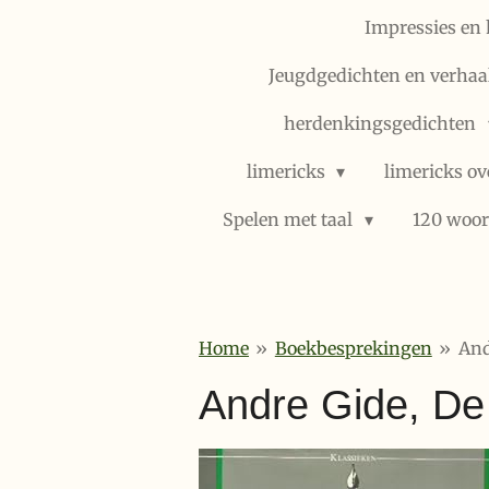
Impressies en 
Jeugdgedichten en verhaal
herdenkingsgedichten
limericks
limericks ov
Spelen met taal
120 woor
Home
»
Boekbesprekingen
»
And
Andre Gide, De