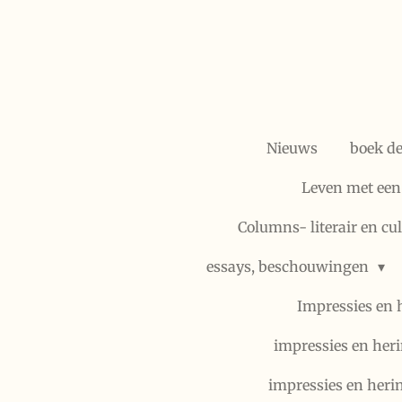
Ga
direct
naar
de
hoofdinhoud
Nieuws
boek d
Leven met een
Columns- literair en cu
essays, beschouwingen
Impressies en 
impressies en heri
impressies en heri