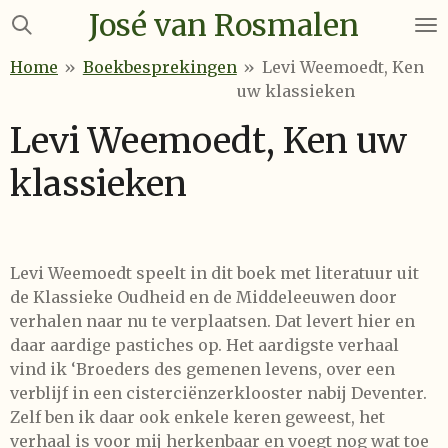
José van Rosmalen
Ga
direct
Home
»
Boekbesprekingen
»
Levi Weemoedt, Ken
naar
uw klassieken
de
hoofdinhoud
Levi Weemoedt, Ken uw
klassieken
Levi Weemoedt speelt in dit boek met literatuur uit
de Klassieke Oudheid en de Middeleeuwen door
verhalen naar nu te verplaatsen. Dat levert hier en
daar aardige pastiches op. Het aardigste verhaal
vind ik ‘Broeders des gemenen levens, over een
verblijf in een cisterciënzerklooster nabij Deventer.
Zelf ben ik daar ook enkele keren geweest, het
verhaal is voor mij herkenbaar en voegt nog wat toe