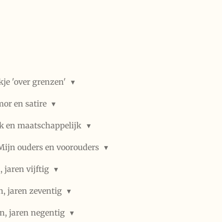
kje 'over grenzen'
or en satire
ek en maatschappelijk
Mijn ouders en voorouders
 jaren vijftig
n, jaren zeventig
n, jaren negentig