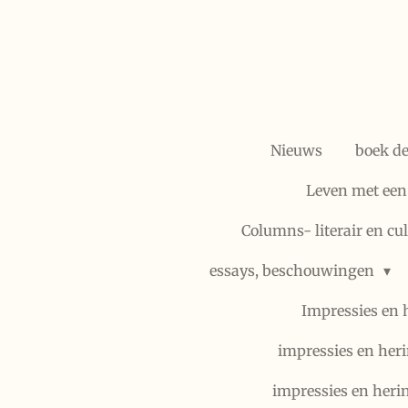
Ga
direct
naar
de
hoofdinhoud
Nieuws
boek d
Leven met een
Columns- literair en cu
essays, beschouwingen
Impressies en 
impressies en heri
impressies en heri