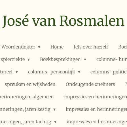
José van Rosmalen
e Woordendokter
Home
Iets over mezelf
Boe
 spierziekte
Boekbesprekingen
columns- hum
ltureel
columns- persoonlijk
columns- politi
spreuken en wijsheden
Ondeugende oneliners
herinneringen, algemeen
impressies en herinneringen,
nneringen, jaren zestig
impressies en herinneringe
nneringen, jaren tachtig
impressies en herinneringe