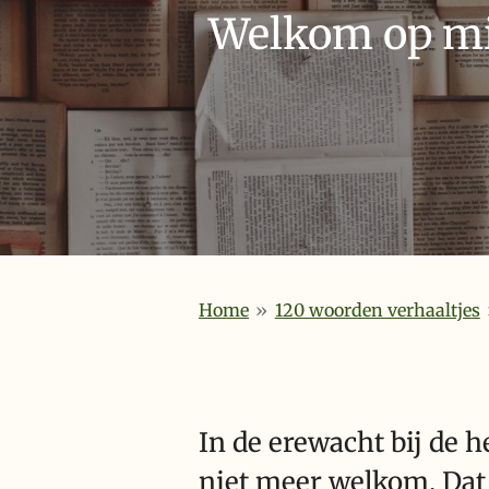
Welkom op mij
Home
»
120 woorden verhaaltjes
In de erewacht bij de 
niet meer welkom. Dat i