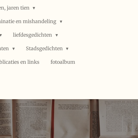
n, jaren tien
minatie en mishandeling
liefdesgedichten
hten
Stadsgedichten
blicaties en links
fotoalbum