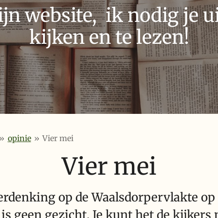
n website, ik nodig je ui
kijken en te lezen!
»
opinie
»
Vier mei
Vier mei
herdenking op de Waalsdorpervlakte op 
s geen gezicht. Je kunt het de kijkers