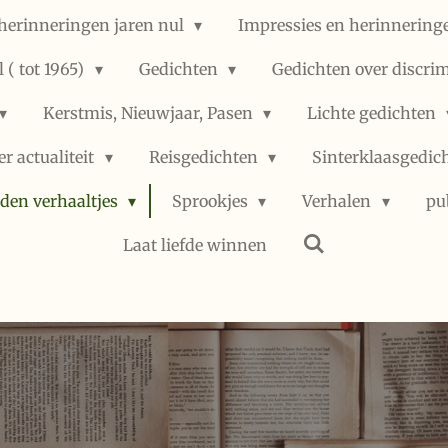
herinneringen jaren nul
Impressies en herinneringe
 ( tot 1965)
Gedichten
Gedichten over discri
Kerstmis, Nieuwjaar, Pasen
Lichte gedichten
er actualiteit
Reisgedichten
Sinterklaasgedic
den verhaaltjes
Sprookjes
Verhalen
pu
Laat liefde winnen