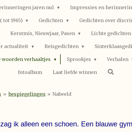
erinneringen jaren nul
Impressies en herinnerin
 tot 1965)
Gedichten
Gedichten over discr
Kerstmis, Nieuwjaar, Pasen
Lichte gedichte
r actualiteit
Reisgedichten
Sinterklaasged
0 woorden verhaaltjes
Sprookjes
Verhalen
fotoalbum
Laat liefde winnen
s
»
bespiegelingen
»
Nabeeld
 zag ik alleen een schoen. Een blauwe gym