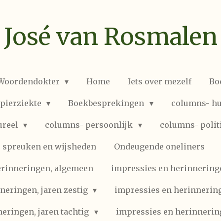
José van Rosmalen
 Woordendokter
Home
Iets over mezelf
Bo
spierziekte
Boekbesprekingen
columns- hu
ureel
columns- persoonlijk
columns- polit
spreuken en wijsheden
Ondeugende oneliners
erinneringen, algemeen
impressies en herinneringen
neringen, jaren zestig
impressies en herinnering
eringen, jaren tachtig
impressies en herinnerin