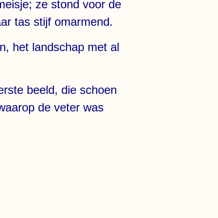
meisje; ze stond voor de
aar tas stijf omarmend.
jen, het landschap met al
erste beeld, die schoen
r waarop de veter was