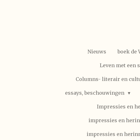
Ga
direct
naar
de
hoofdinhoud
Nieuws
boek de
Leven met een 
Columns- literair en cult
essays, beschouwingen
Impressies en h
impressies en herin
impressies en herinn