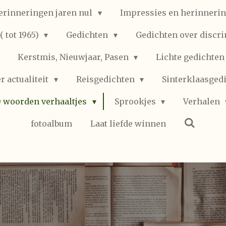
erinneringen jaren nul
Impressies en herinnerin
 tot 1965)
Gedichten
Gedichten over discr
Kerstmis, Nieuwjaar, Pasen
Lichte gedichte
r actualiteit
Reisgedichten
Sinterklaasged
0 woorden verhaaltjes
Sprookjes
Verhalen
fotoalbum
Laat liefde winnen