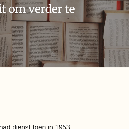
t om verder te
 had dienst toen in 1953