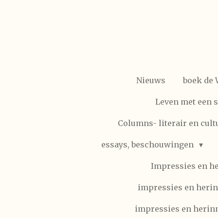
Ga
direct
naar
de
hoofdinhoud
Nieuws
boek de
Leven met een 
Columns- literair en cult
essays, beschouwingen
Impressies en h
impressies en herin
impressies en herinn