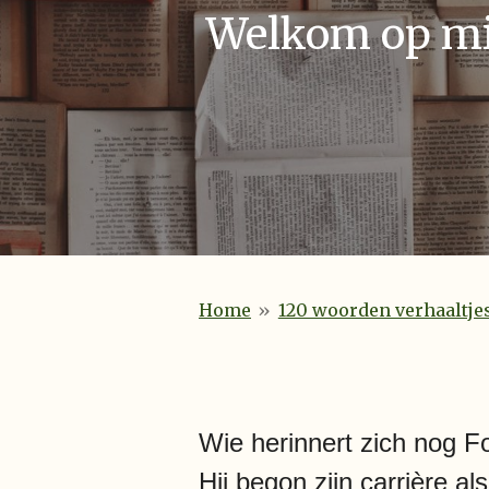
Welkom op mij
Home
»
120 woorden verhaaltje
Wie herinnert zich nog 
Hij begon zijn carrière a