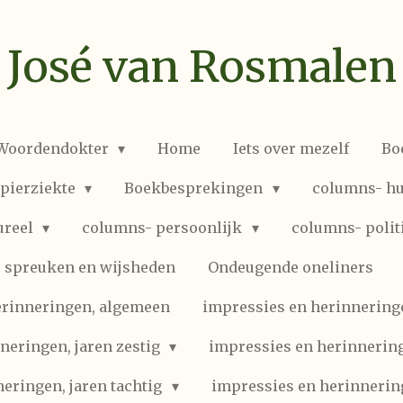
José van Rosmalen
 Woordendokter
Home
Iets over mezelf
Bo
spierziekte
Boekbesprekingen
columns- hu
ureel
columns- persoonlijk
columns- polit
spreuken en wijsheden
Ondeugende oneliners
erinneringen, algemeen
impressies en herinneringen
neringen, jaren zestig
impressies en herinnering
eringen, jaren tachtig
impressies en herinnerin