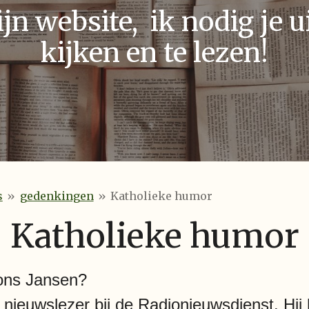
n website, ik nodig je ui
kijken en te lezen!
s
»
gedenkingen
»
Katholieke humor
Katholieke humor
Fons Jansen?
ls nieuwslezer bij de Radionieuwsdienst. Hij