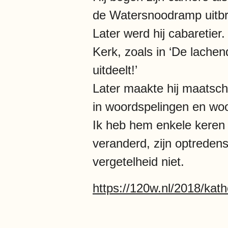
de Watersnoodramp uitbra
Later werd hij cabaretier.
Kerk, zoals in ‘De lache
uitdeelt!’
Later maakte hij maatscha
in woordspelingen en woo
Ik heb hem enkele keren i
veranderd, zijn optreden
vergetelheid niet.
https://120w.nl/2018/kat