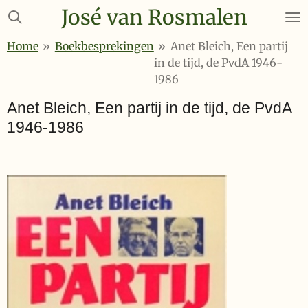
José van Rosmalen
Ga
direct
Home
»
Boekbesprekingen
»
Anet Bleich, Een partij
naar
in de tijd, de PvdA 1946-
de
1986
hoofdinhoud
Anet Bleich, Een partij in de tijd, de PvdA
1946-1986