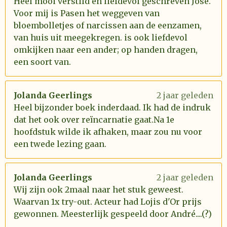
Heel mooi verstild en liefdevol geschreven José.
Voor mij is Pasen het weggeven van
bloembolletjes of narcissen aan de eenzamen,
van huis uit meegekregen. is ook liefdevol
omkijken naar een ander; op handen dragen,
een soort van.
Jolanda Geerlings
2 jaar geleden
Heel bijzonder boek inderdaad. Ik had de indruk
dat het ook over reïncarnatie gaat.Na 1e
hoofdstuk wilde ik afhaken, maar zou nu voor
een twede lezing gaan.
Jolanda Geerlings
2 jaar geleden
Wij zijn ook 2maal naar het stuk geweest.
Waarvan 1x try-out. Acteur had Lojis d'Or prijs
gewonnen. Meesterlijk gespeeld door André....(?)