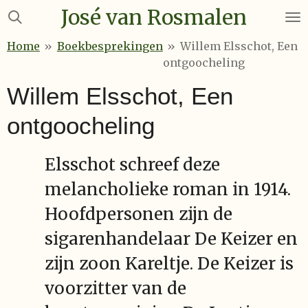
José van Rosmalen
Ga
direct
Home
»
Boekbesprekingen
»
Willem Elsschot, Een
naar
ontgoocheling
de
hoofdinhoud
Willem Elsschot, Een
ontgoocheling
Elsschot schreef deze
melancholieke roman in 1914.
Hoofdpersonen zijn de
sigarenhandelaar De Keizer en
zijn zoon Kareltje. De Keizer is
voorzitter van de