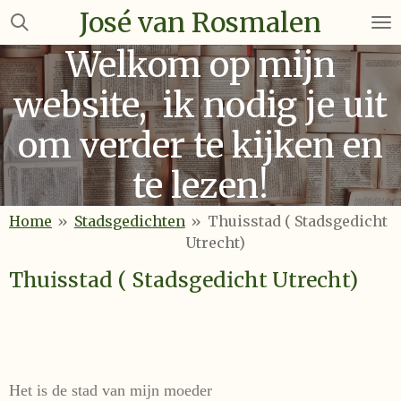
José van Rosmalen
Ga
direct
Welkom op mijn
naar
de
website, ik nodig je uit
hoofdinhoud
om verder te kijken en
te lezen!
Home
»
Stadsgedichten
»
Thuisstad ( Stadsgedicht
Utrecht)
Thuisstad ( Stadsgedicht Utrecht)
Het is de stad van mijn moeder